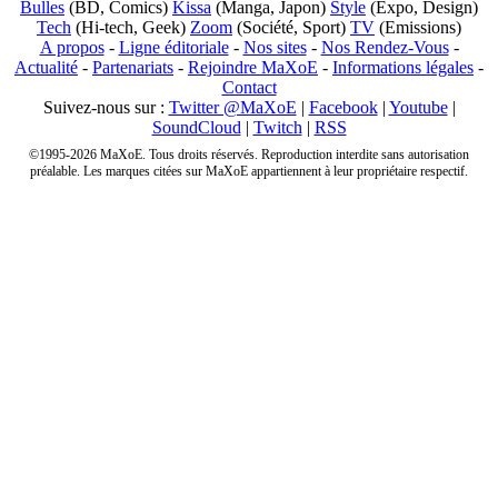
Bulles
(BD, Comics)
Kissa
(Manga, Japon)
Style
(Expo, Design)
Tech
(Hi-tech, Geek)
Zoom
(Société, Sport)
TV
(Emissions)
A propos
-
Ligne éditoriale
-
Nos sites
-
Nos Rendez-Vous
-
Actualité
-
Partenariats
-
Rejoindre MaXoE
-
Informations légales
-
Contact
Suivez-nous sur :
Twitter @MaXoE
|
Facebook
|
Youtube
|
SoundCloud
|
Twitch
|
RSS
©1995-2026 MaXoE. Tous droits réservés. Reproduction interdite sans autorisation
préalable. Les marques citées sur MaXoE appartiennent à leur propriétaire respectif.