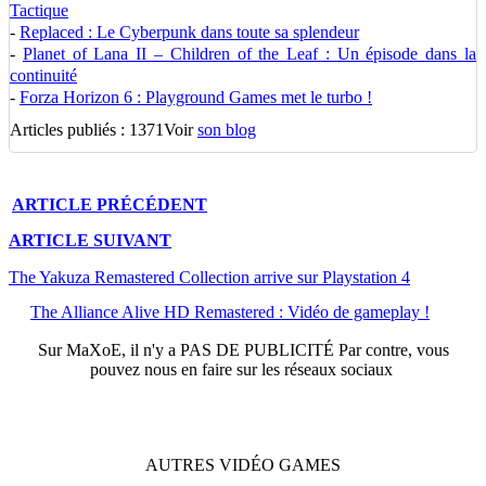
Tactique
-
Replaced : Le Cyberpunk dans toute sa splendeur
-
Planet of Lana II – Children of the Leaf : Un épisode dans la
continuité
-
Forza Horizon 6 : Playground Games met le turbo !
Articles publiés : 1371
Voir
son blog
ARTICLE
PRÉCÉDENT
ARTICLE
SUIVANT
The Yakuza Remastered Collection arrive sur Playstation 4
The Alliance Alive HD Remastered : Vidéo de gameplay !
Sur
MaXoE
, il n'y a
PAS DE PUBLICITÉ
Par contre, vous
pouvez nous en faire sur les réseaux sociaux
AUTRES
VIDÉO
GAMES