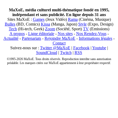
MaXoE, média culturel multi-thématique fondé en 1995,
indépendant et sans publicité. En ligne depuis 31 ans
Sites MaXoE :
Games
(Jeux Vidéo)
Rama
(Cinéma, Musique)
Bulles
(BD, Comics)
Kissa
(Manga, Japon)
Style
(Expo, Design)
Tech
(Hi-tech, Geek)
Zoom
(Société, Sport)
TV
(Emissions)
A propos
-
Ligne éditoriale
-
Nos sites
-
Nos Rendez-Vous
-
Actualité
-
Partenariats
-
Rejoindre MaXoE
-
Informations légales
-
Contact
Suivez-nous sur :
Twitter @MaXoE
|
Facebook
|
Youtube
|
SoundCloud
|
Twitch
|
RSS
©1995-2026 MaXoE. Tous droits réservés. Reproduction interdite sans autorisation
préalable. Les marques citées sur MaXoE appartiennent à leur propriétaire respectif.