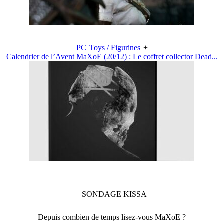
PC
Toys / Figurines
+
Calendrier de l’Avent MaXoE (20/12) : Le coffret collector Dead...
SONDAGE
KISSA
Depuis combien de temps lisez-vous MaXoE ?