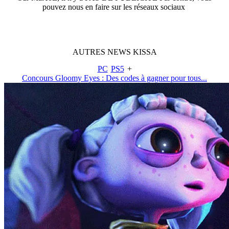
pouvez nous en faire sur les réseaux sociaux
AUTRES
NEWS
KISSA
PC
PS5
+
Concours Gloomy Eyes : Des codes à gagner pour tous...