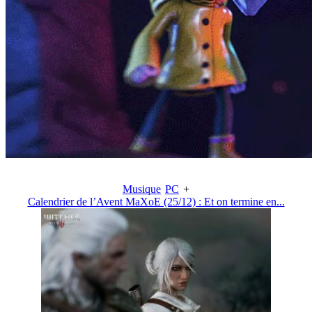
Musique
PC
+
Calendrier de l’Avent MaXoE (25/12) : Et on termine en...