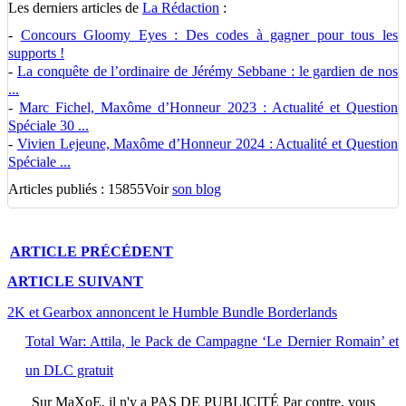
Les derniers articles de
La Rédaction
:
-
Concours Gloomy Eyes : Des codes à gagner pour tous les
supports !
-
La conquête de l’ordinaire de Jérémy Sebbane : le gardien de nos
...
-
Marc Fichel, Maxôme d’Honneur 2023 : Actualité et Question
Spéciale 30 ...
-
Vivien Lejeune, Maxôme d’Honneur 2024 : Actualité et Question
Spéciale ...
Articles publiés : 15855
Voir
son blog
ARTICLE
PRÉCÉDENT
ARTICLE
SUIVANT
2K et Gearbox annoncent le Humble Bundle Borderlands
Total War: Attila, le Pack de Campagne ‘Le Dernier Romain’ et
un DLC gratuit
Sur
MaXoE
, il n'y a
PAS DE PUBLICITÉ
Par contre, vous