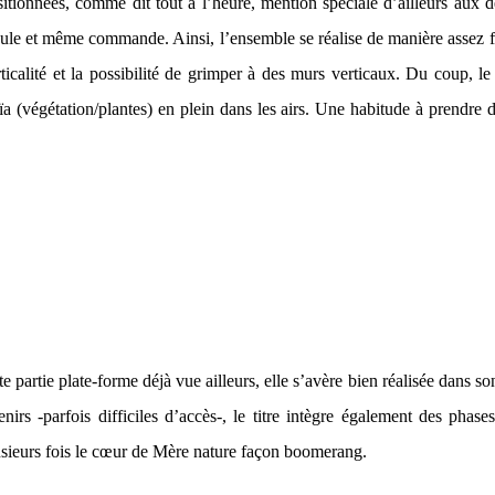
itionnées, comme dit tout à l’heure, mention spéciale d’ailleurs aux d
 seule et même commande. Ainsi, l’ensemble se réalise de manière assez 
icalité et la possibilité de grimper à des murs verticaux. Du coup, l
aïa (végétation/plantes) en plein dans les airs. Une habitude à prendre 
tte partie plate-forme déjà vue ailleurs, elle s’avère bien réalisée dans
nirs -parfois difficiles d’accès-, le titre intègre également des pha
plusieurs fois le cœur de Mère nature façon boomerang.