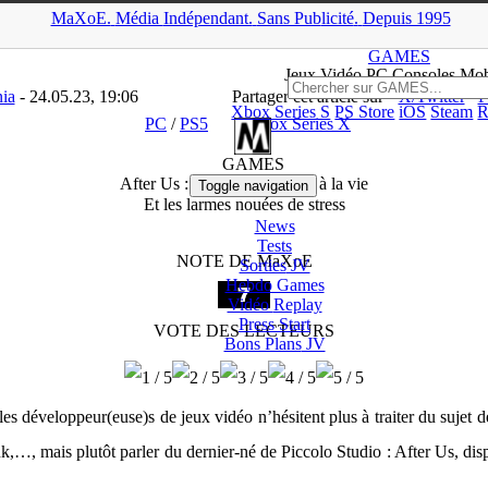
MaXoE.
Média
Indépendant.
▲
Sans Pub
licité
.
Depuis 1995
MaXoE
>
GAMES
>
Tests
>
PC
>
After Us : Gaïa se raccroche à la vi
GAMES
Jeux
Vidéo
PC Consoles Mob
ia
- 24.05.23, 19:06
Partager cet article sur
X/Twitter
F
Xbox Series S
PS Store
iOS
Steam
R
PC
/
PS5
Xbox Series X
GAMES
After Us : Gaïa se raccroche à la vie
Toggle navigation
Et les larmes nouées de stress
News
Tests
NOTE DE MaXoE
Sorties
JV
Hebdo Games
Vidéo
Replay
Press Start
VOTE DES LECTEURS
Bons Plans
JV
les développeur(euse)s de jeux vidéo n’hésitent plus à traiter du suje
k,…, mais plutôt parler du dernier-né de Piccolo Studio : After Us, d