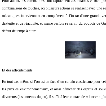
Pour autant, les commandes sont rapidement assimilables et bien pos
combinaisons de touches, ici plusieurs actions se réalisent avec une
mécaniques interviennent en complément à l’instar d’une grande vert
dextérité et de réactivité, et même parfois se servir du pouvoir de G
défaut de temps à autre.
Et des affrontements
En tout cas, même si l’on est en face d’un certain classicisme pour ce
les puzzles environnementaux, et ainsi dénicher des esprits et souve
dévoreurs (les ennemis du jeu), il suffit à leur contact de « lancer » 