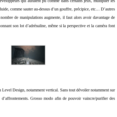
éveloppeurs qui auraient pu comme dans certains jeux, multiplier les
fluide, comme sauter au-dessus d’un gouffre, précipice, etc… D’autres
e nombre de manipulations augmente, il faut alors avoir davantage de
donnant son lot d’adrénaline, même si la perspective et la caméra font
 son Level Design, notamment vertical. Sans tout dévoiler notamment sur
ses d’affrontements. Grosso modo afin de pouvoir vaincre/purifier des