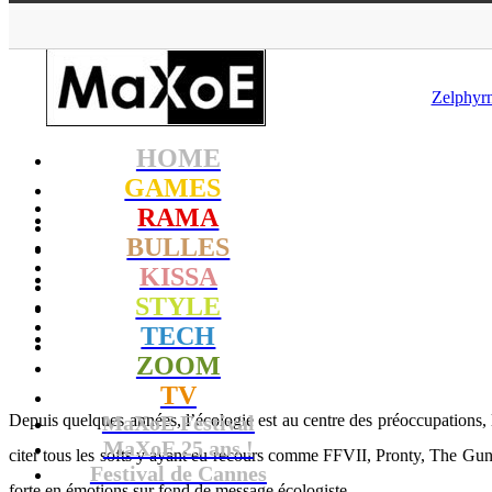
Zelphyrn
HOME
GAMES
RAMA
BULLES
KISSA
STYLE
TECH
ZOOM
TV
Depuis quelques années, l’écologie est au centre des préoccupations, 
MaXoE Festival
MaXoE 25 ans !
citer tous les softs y ayant eu recours comme FFVII, Pronty, The Gun
Festival de Cannes
forte en émotions sur fond de message écologiste.