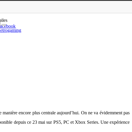
e
iles
acebook
etrogaming
t de manière encore plus centrale aujourd’hui. On ne va évidemment pas
isponible depuis ce 23 mai sur PS5, PC et Xbox Series. Une expérience