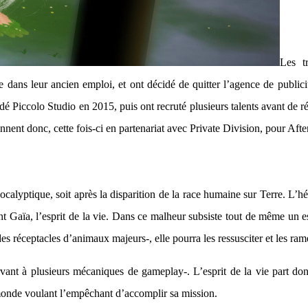
Les t
le dans leur ancien emploi, et ont décidé de quitter l’agence de public
é Piccolo Studio en 2015, puis ont recruté plusieurs talents avant de ré
ennent donc, cette fois-ci en partenariat avec Private Division, pour Af
calyptique, soit après la disparition de la race humaine sur Terre. L’hé
t Gaïa, l’esprit de la vie. Dans ce malheur subsiste tout de même un espo
 des réceptacles d’animaux majeurs-, elle pourra les ressusciter et les r
vant à plusieurs mécaniques de gameplay-. L’esprit de la vie part don
 monde voulant l’empêchant d’accomplir sa mission.