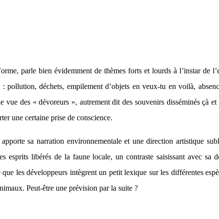
, parle bien évidemment de thèmes forts et lourds à l’instar de l’espo
 : pollution, déchets, empilement d’objets en veux-tu en voilà, absen
t de vue des « dévoreurs », autrement dit des souvenirs disséminés çà et
ter une certaine prise de conscience.
s apporte sa narration environnementale et une direction artistique s
es esprits libérés de la faune locale, un contraste saisissant avec sa 
que les développeurs intègrent un petit lexique sur les différentes espèc
animaux. Peut-être une prévision par la suite ?