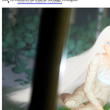
MaXoE Show Games