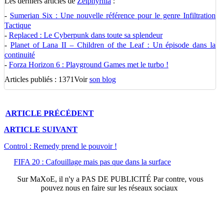
Les derniers articles de
Zelphyrnia
:
-
Sumerian Six : Une nouvelle référence pour le genre Infiltration
Tactique
-
Replaced : Le Cyberpunk dans toute sa splendeur
-
Planet of Lana II – Children of the Leaf : Un épisode dans la
continuité
-
Forza Horizon 6 : Playground Games met le turbo !
Articles publiés : 1371
Voir
son blog
ARTICLE
PRÉCÉDENT
ARTICLE
SUIVANT
Control : Remedy prend le pouvoir !
FIFA 20 : Cafouillage mais pas que dans la surface
Sur
MaXoE
, il n'y a
PAS DE PUBLICITÉ
Par contre, vous
pouvez nous en faire sur les réseaux sociaux