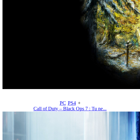
PC
PS4
+
Call of Duty – Black Ops 7 : Tu ne...