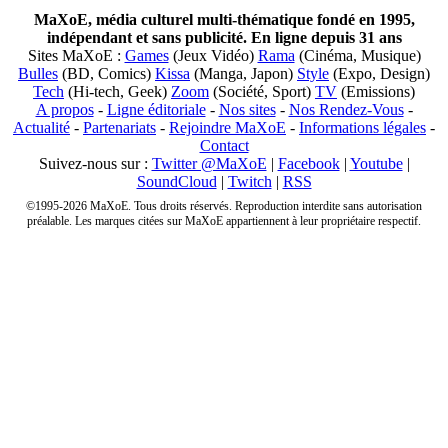
MaXoE, média culturel multi-thématique fondé en 1995,
indépendant et sans publicité. En ligne depuis 31 ans
Sites MaXoE :
Games
(Jeux Vidéo)
Rama
(Cinéma, Musique)
Bulles
(BD, Comics)
Kissa
(Manga, Japon)
Style
(Expo, Design)
Tech
(Hi-tech, Geek)
Zoom
(Société, Sport)
TV
(Emissions)
A propos
-
Ligne éditoriale
-
Nos sites
-
Nos Rendez-Vous
-
Actualité
-
Partenariats
-
Rejoindre MaXoE
-
Informations légales
-
Contact
Suivez-nous sur :
Twitter @MaXoE
|
Facebook
|
Youtube
|
SoundCloud
|
Twitch
|
RSS
©1995-2026 MaXoE. Tous droits réservés. Reproduction interdite sans autorisation
préalable. Les marques citées sur MaXoE appartiennent à leur propriétaire respectif.