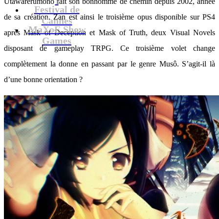
Utawarerumono fait son bonhomme de chemin depuis 2002, année
Festival de
de sa création. Zan est ainsi le troisième opus disponible sur PS4
Cannes
MaXoE Show
après Mask of Deception et Mask of Truth, deux Visual Novels
Games
disposant de gameplay TRPG. Ce troisième volet change
complètement la donne en passant par le genre Musô. S’agit-il là
d’une bonne orientation ?