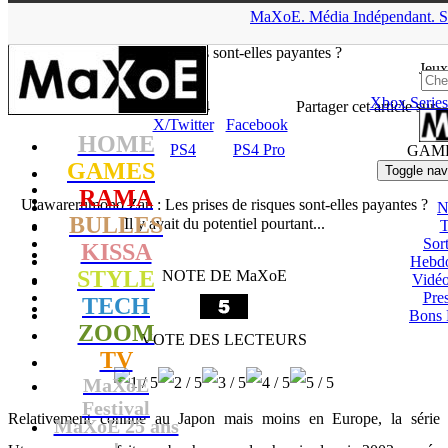
▲
MaXoE.
Média
Indépendant.
S
MaXoE
>
GAMES
>
Tests
>
PS4
>
Utawarerumono Zan : Les
prises de risques sont-elles payantes ?
Jeux
Xbox Series
Zelphyrnia
- 03.10.19, 19:24
Partager cet article sur
X/Twitter
Facebook
HOME
PS4
PS4 Pro
GAM
GAMES
Toggle nav
RAMA
Utawarerumono Zan : Les prises de risques sont-elles payantes ?
N
BULLES
Il y avait du potentiel pourtant...
T
Sort
KISSA
Hebd
STYLE
NOTE DE MaXoE
Vidé
Pres
TECH
Bons 
ZOOM
VOTE DES LECTEURS
TV
MaXoE
Festival
Relativement connue au Japon mais moins en Europe, la série
MaXoE 25 ans
!