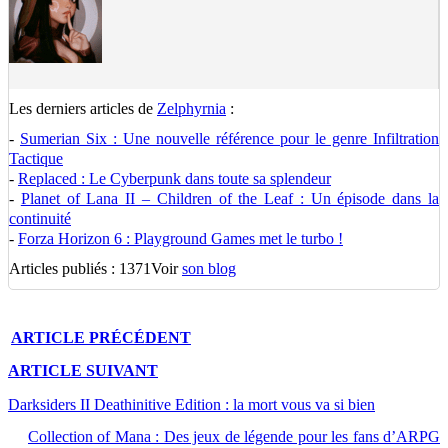
Les derniers articles de
Zelphyrnia
:
-
Sumerian Six : Une nouvelle référence pour le genre Infiltration
Tactique
-
Replaced : Le Cyberpunk dans toute sa splendeur
-
Planet of Lana II – Children of the Leaf : Un épisode dans la
continuité
-
Forza Horizon 6 : Playground Games met le turbo !
Articles publiés : 1371
Voir
son blog
ARTICLE
PRÉCÉDENT
ARTICLE
SUIVANT
Darksiders II Deathinitive Edition : la mort vous va si bien
Collection of Mana : Des jeux de légende pour les fans d’ARPG