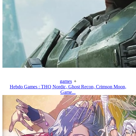
games
+
Hebdo Games : THQ Nordic, Ghost Recon, Crimson Moon,
Game...