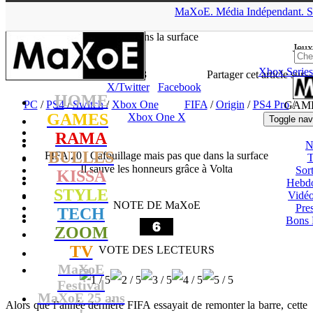
▲
MaXoE.
Média
Indépendant.
S
MaXoE
>
GAMES
>
Tests
>
PC
>
FIFA 20 : Cafouillage mais pas
que dans la surface
Jeux
Xbox Series
Zelphyrnia
- 08.10.19, 19:23
Partager cet article sur
X/Twitter
Facebook
HOME
PC
/
PS4
/
Switch
/
Xbox One
FIFA
/
Origin
/
PS4 Pro
/
GAM
GAMES
Xbox One X
Toggle nav
RAMA
N
BULLES
FIFA 20 : Cafouillage mais pas que dans la surface
T
Il sauve les honneurs grâce à Volta
Sort
KISSA
Hebd
STYLE
Vidé
NOTE DE MaXoE
Pres
TECH
Bons 
ZOOM
TV
VOTE DES LECTEURS
MaXoE
Festival
MaXoE 25 ans
Alors que l’année dernière FIFA essayait de remonter la barre, cette
!