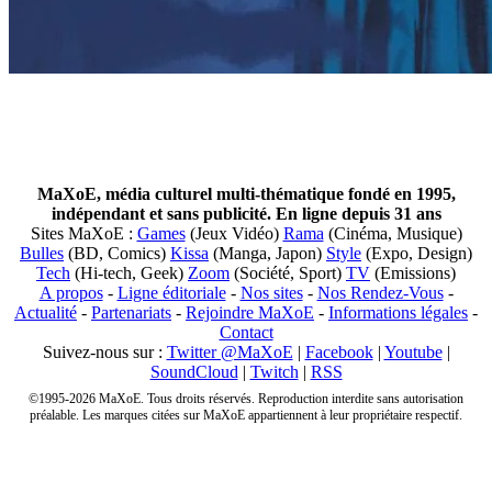
MaXoE, média culturel multi-thématique fondé en 1995,
indépendant et sans publicité. En ligne depuis 31 ans
Sites MaXoE :
Games
(Jeux Vidéo)
Rama
(Cinéma, Musique)
Bulles
(BD, Comics)
Kissa
(Manga, Japon)
Style
(Expo, Design)
Tech
(Hi-tech, Geek)
Zoom
(Société, Sport)
TV
(Emissions)
A propos
-
Ligne éditoriale
-
Nos sites
-
Nos Rendez-Vous
-
Actualité
-
Partenariats
-
Rejoindre MaXoE
-
Informations légales
-
Contact
Suivez-nous sur :
Twitter @MaXoE
|
Facebook
|
Youtube
|
SoundCloud
|
Twitch
|
RSS
©1995-2026 MaXoE. Tous droits réservés. Reproduction interdite sans autorisation
préalable. Les marques citées sur MaXoE appartiennent à leur propriétaire respectif.