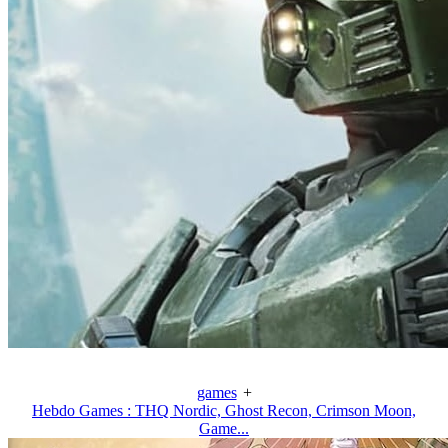
games
+
Hebdo Games : THQ Nordic, Ghost Recon, Crimson Moon,
Game...