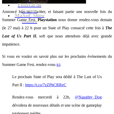
Festival de
Cannes
Annoncé hier sur Twitter, et faisant partie une nouvelle fois du
MaXoE Show
Summer Game Fest,
Playstation
nous donne rendez-vous demain
Games
(le 27 mai) à 22 h pour un State of Play consacré cette fois à
The
Last of Us Part II
, soft que nous attendons déjà avec grande
impatience.
Si vous en voulez en savoir plus sur les prochains événements du
Summer Game Fest, rendez-vous
ici
.
Le prochain State of Play sera dédié à The Last of Us
Part II :
https://t.co/7zZPhCRReC
Rendez-vous mercredi à 22h,
@Naughty_Dog
dévoilera de nouveaux détails et une scène de gameplay
totalement inédite.