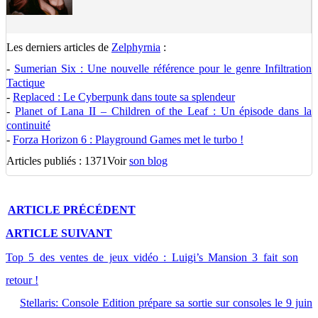
Les derniers articles de
Zelphyrnia
:
-
Sumerian Six : Une nouvelle référence pour le genre Infiltration
Tactique
-
Replaced : Le Cyberpunk dans toute sa splendeur
-
Planet of Lana II – Children of the Leaf : Un épisode dans la
continuité
-
Forza Horizon 6 : Playground Games met le turbo !
Articles publiés : 1371
Voir
son blog
ARTICLE
PRÉCÉDENT
ARTICLE
SUIVANT
Top 5 des ventes de jeux vidéo : Luigi’s Mansion 3 fait son
retour !
Stellaris: Console Edition prépare sa sortie sur consoles le 9 juin