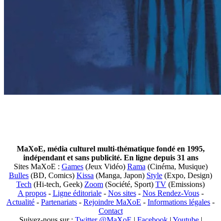
MaXoE, média culturel multi-thématique fondé en 1995,
indépendant et sans publicité. En ligne depuis 31 ans
Sites MaXoE :
Games
(Jeux Vidéo)
Rama
(Cinéma, Musique)
Bulles
(BD, Comics)
Kissa
(Manga, Japon)
Style
(Expo, Design)
Tech
(Hi-tech, Geek)
Zoom
(Société, Sport)
TV
(Emissions)
A propos
-
Ligne éditoriale
-
Nos sites
-
Nos Rendez-Vous
-
Actualité
-
Partenariats
-
Rejoindre MaXoE
-
Informations légales
-
Contact
Suivez-nous sur :
Twitter @MaXoE
|
Facebook
|
Youtube
|