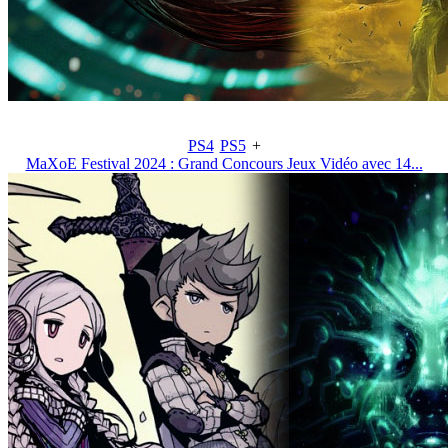
PS4
PS5
+
MaXoE Festival 2024 : Grand Concours Jeux Vidéo avec 14...