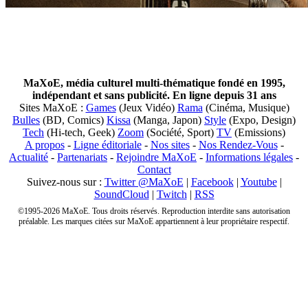
MaXoE, média culturel multi-thématique fondé en 1995,
indépendant et sans publicité. En ligne depuis 31 ans
Sites MaXoE :
Games
(Jeux Vidéo)
Rama
(Cinéma, Musique)
Bulles
(BD, Comics)
Kissa
(Manga, Japon)
Style
(Expo, Design)
Tech
(Hi-tech, Geek)
Zoom
(Société, Sport)
TV
(Emissions)
A propos
-
Ligne éditoriale
-
Nos sites
-
Nos Rendez-Vous
-
Actualité
-
Partenariats
-
Rejoindre MaXoE
-
Informations légales
-
Contact
Suivez-nous sur :
Twitter @MaXoE
|
Facebook
|
Youtube
|
SoundCloud
|
Twitch
|
RSS
©1995-2026 MaXoE. Tous droits réservés. Reproduction interdite sans autorisation
préalable. Les marques citées sur MaXoE appartiennent à leur propriétaire respectif.