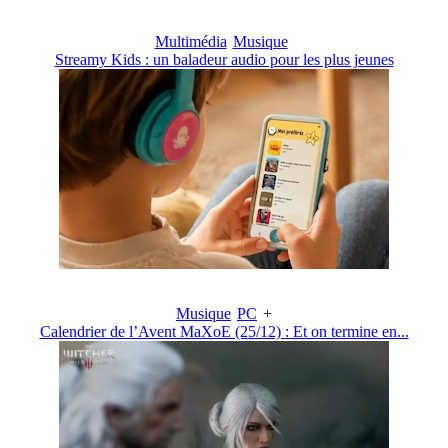
Multimédia
Musique
Streamy Kids : un baladeur audio pour les plus jeunes
Musique
PC
+
Calendrier de l’Avent MaXoE (25/12) : Et on termine en...