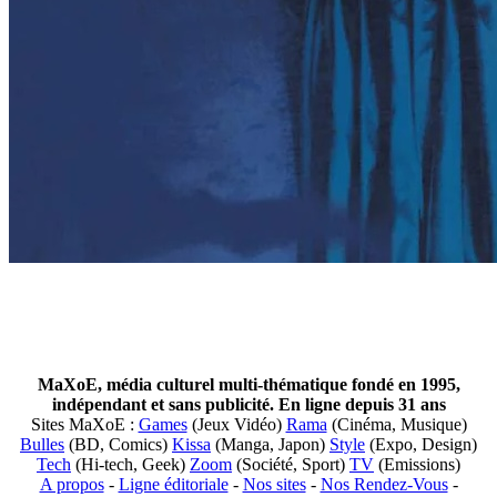
MaXoE, média culturel multi-thématique fondé en 1995,
indépendant et sans publicité. En ligne depuis 31 ans
Sites MaXoE :
Games
(Jeux Vidéo)
Rama
(Cinéma, Musique)
Bulles
(BD, Comics)
Kissa
(Manga, Japon)
Style
(Expo, Design)
Tech
(Hi-tech, Geek)
Zoom
(Société, Sport)
TV
(Emissions)
A propos
-
Ligne éditoriale
-
Nos sites
-
Nos Rendez-Vous
-