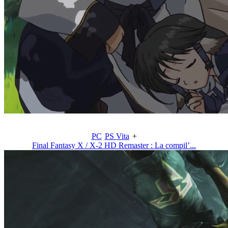
PC
PS Vita
+
Final Fantasy X / X-2 HD Remaster : La compil’...