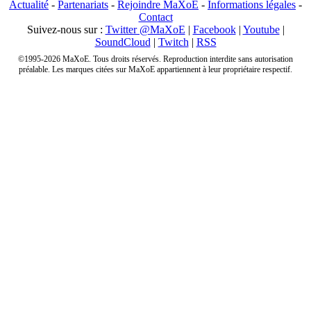
Actualité
-
Partenariats
-
Rejoindre MaXoE
-
Informations légales
-
Contact
Suivez-nous sur :
Twitter @MaXoE
|
Facebook
|
Youtube
|
SoundCloud
|
Twitch
|
RSS
©1995-2026 MaXoE. Tous droits réservés. Reproduction interdite sans autorisation
préalable. Les marques citées sur MaXoE appartiennent à leur propriétaire respectif.