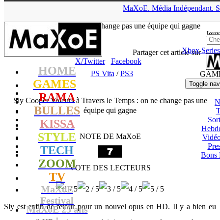
▲
MaXoE.
Média
Indépendant.
S
MaXoE
>
GAMES
>
Tests
>
PS Vita
>
Sly Cooper Voleurs à
Travers le Temps : on ne change pas une équipe qui gagne
Jeux
Xbox Series
tof
- 19.04.13, 11:10
Partager cet article sur
X/Twitter
Facebook
HOME
PS Vita
/
PS3
GAM
GAMES
Toggle nav
RAMA
Sly Cooper Voleurs à Travers le Temps : on ne change pas une
N
BULLES
équipe qui gagne
T
Sort
KISSA
Hebd
STYLE
NOTE DE MaXoE
Vidé
Pres
TECH
Bons 
ZOOM
VOTE DES LECTEURS
TV
MaXoE
Festival
Sly est enfin de retour pour un nouvel opus en HD. Il y a bien eu
MaXoE 25 ans
!