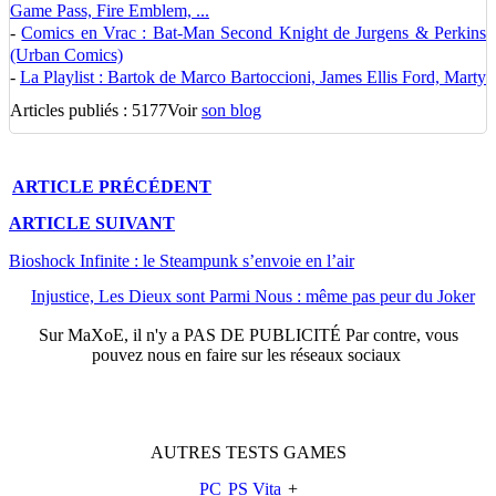
Game Pass, Fire Emblem, ...
-
Comics en Vrac : Bat-Man Second Knight de Jurgens & Perkins
(Urban Comics)
-
La Playlist : Bartok de Marco Bartoccioni, James Ellis Ford, Marty
Articles publiés : 5177
Voir
son blog
ARTICLE
PRÉCÉDENT
ARTICLE
SUIVANT
Bioshock Infinite : le Steampunk s’envoie en l’air
Injustice, Les Dieux sont Parmi Nous : même pas peur du Joker
Sur
MaXoE
, il n'y a
PAS DE PUBLICITÉ
Par contre, vous
pouvez nous en faire sur les réseaux sociaux
AUTRES
TESTS
GAMES
PC
PS Vita
+