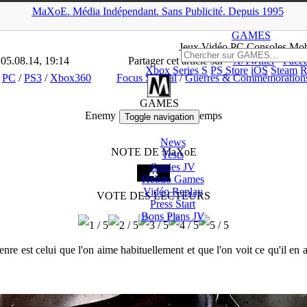
MaXoE.
Média
Indépendant.
▲
Sans Pub
licité
.
Depuis 1995
MaXoE
>
GAMES
>
Tests
>
PC
>
Enemy Front : d’un autre temps
GAMES
Jeux
Vidéo
PC Consoles Mob
 05.08.14, 19:14
Partager cet article sur
X/Twitter
Face
Xbox Series S
PS Store
iOS
Steam
R
PC
/
PS3
/
Xbox360
Focus Spécial
/
Guerres & Commémoration
GAMES
Enemy Front : d’un autre temps
Toggle navigation
News
NOTE DE MaXoE
Tests
Sorties
JV
Hebdo Games
Vidéo
Replay
VOTE DES LECTEURS
Press Start
Bons Plans
JV
 genre est celui que l'on aime habituellement et que l'on voit ce qu'il en