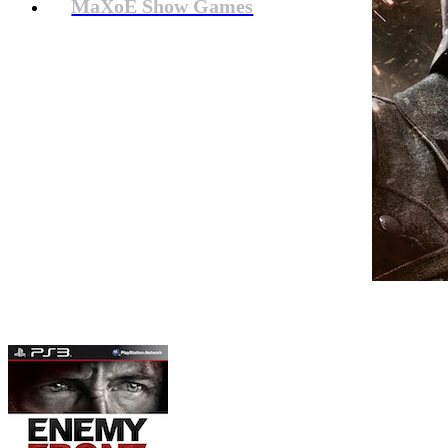
MaXoE Show Games