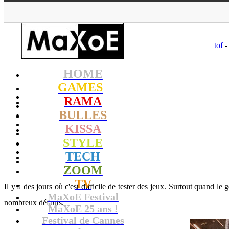
tof
-
HOME
GAMES
RAMA
BULLES
KISSA
STYLE
TECH
ZOOM
TV
Il y a des jours où c'est difficile de tester des jeux. Surtout quand le
MaXoE Festival
nombreux défauts.
MaXoE 25 ans !
Festival de Cannes