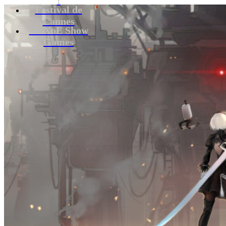
Festival de
Cannes
MaXoE Show
Games