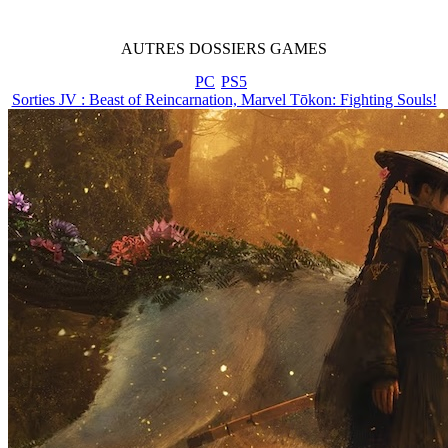
AUTRES
DOSSIERS
GAMES
PC
PS5
Sorties JV : Beast of Reincarnation, Marvel Tōkon: Fighting Souls!