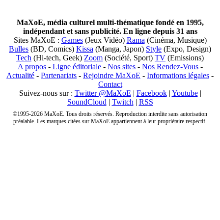
MaXoE, média culturel multi-thématique fondé en 1995,
indépendant et sans publicité. En ligne depuis 31 ans
Sites MaXoE :
Games
(Jeux Vidéo)
Rama
(Cinéma, Musique)
Bulles
(BD, Comics)
Kissa
(Manga, Japon)
Style
(Expo, Design)
Tech
(Hi-tech, Geek)
Zoom
(Société, Sport)
TV
(Emissions)
A propos
-
Ligne éditoriale
-
Nos sites
-
Nos Rendez-Vous
-
Actualité
-
Partenariats
-
Rejoindre MaXoE
-
Informations légales
-
Contact
Suivez-nous sur :
Twitter @MaXoE
|
Facebook
|
Youtube
|
SoundCloud
|
Twitch
|
RSS
©1995-2026 MaXoE. Tous droits réservés. Reproduction interdite sans autorisation
préalable. Les marques citées sur MaXoE appartiennent à leur propriétaire respectif.