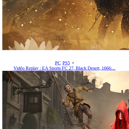
PC
PS5
+
Vidéo Replay : EA Sports FC 27, Black Desert, 1666:...