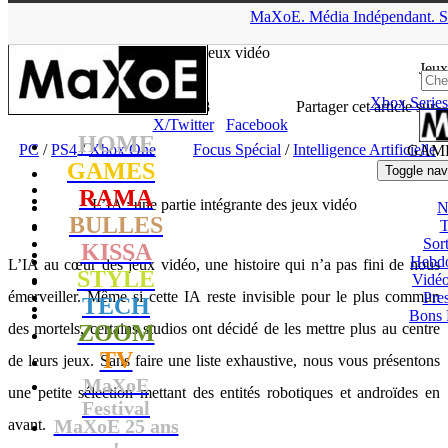
▲
MaXoE.
Média
Indépendant.
S
MaXoE
>
GAMES
>
Dossiers
>
PC
>
L’IA : une partie intégrante
des jeux vidéo
Jeux
Xbox Series
Zelphyrnia
- 14.04.20, 13:18
Partager cet article sur
X/Twitter
Facebook
HOME
PC
/
PS4
/
Xbox One
Focus Spécial
/
Intelligence Artificielle
GAM
GAMES
Toggle nav
RAMA
L’IA : une partie intégrante des jeux vidéo
N
BULLES
T
Sort
KISSA
Hebd
L’IA au cœur des jeux vidéo, une histoire qui n’a pas fini de nous
STYLE
Vidé
émerveiller. Même si cette IA reste invisible pour le plus commun
Pres
TECH
Bons 
des mortels, certains studios ont décidé de les mettre plus au centre
ZOOM
TV
de leurs jeux. Sans faire une liste exhaustive, nous vous présentons
MaXoE
une petite sélection mettant des entités robotiques et androïdes en
Festival
MaXoE 25 ans
avant.
!