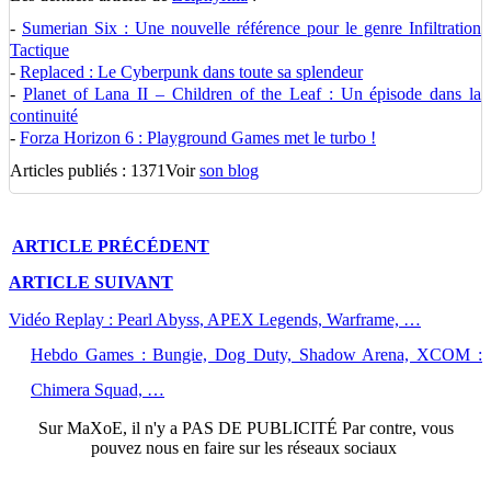
-
Sumerian Six : Une nouvelle référence pour le genre Infiltration
Tactique
-
Replaced : Le Cyberpunk dans toute sa splendeur
-
Planet of Lana II – Children of the Leaf : Un épisode dans la
continuité
-
Forza Horizon 6 : Playground Games met le turbo !
Articles publiés : 1371
Voir
son blog
ARTICLE
PRÉCÉDENT
ARTICLE
SUIVANT
Vidéo Replay : Pearl Abyss, APEX Legends, Warframe, …
Hebdo Games : Bungie, Dog Duty, Shadow Arena, XCOM :
Chimera Squad, …
Sur
MaXoE
, il n'y a
PAS DE PUBLICITÉ
Par contre, vous
pouvez nous en faire sur les réseaux sociaux