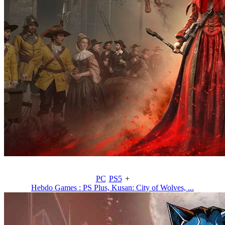
PC
PS5
+
Hebdo Games : PS Plus, Kusan: City of Wolves, ...