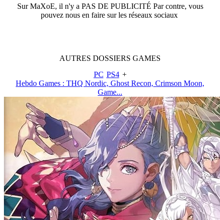
Sur
MaXoE
, il n'y a
PAS DE PUBLICITÉ
Par contre, vous
pouvez nous en faire sur les réseaux sociaux
AUTRES
DOSSIERS
GAMES
PC
PS4
+
Hebdo Games : THQ Nordic, Ghost Recon, Crimson Moon,
Game...