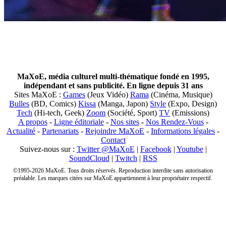
MaXoE, média culturel multi-thématique fondé en 1995,
indépendant et sans publicité. En ligne depuis 31 ans
Sites MaXoE :
Games
(Jeux Vidéo)
Rama
(Cinéma, Musique)
Bulles
(BD, Comics)
Kissa
(Manga, Japon)
Style
(Expo, Design)
Tech
(Hi-tech, Geek)
Zoom
(Société, Sport)
TV
(Emissions)
A propos
-
Ligne éditoriale
-
Nos sites
-
Nos Rendez-Vous
-
Actualité
-
Partenariats
-
Rejoindre MaXoE
-
Informations légales
-
Contact
Suivez-nous sur :
Twitter @MaXoE
|
Facebook
|
Youtube
|
SoundCloud
|
Twitch
|
RSS
©1995-2026 MaXoE. Tous droits réservés. Reproduction interdite sans autorisation
préalable. Les marques citées sur MaXoE appartiennent à leur propriétaire respectif.