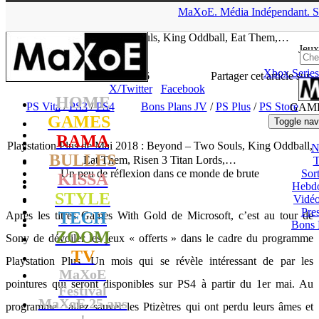
▲
MaXoE.
Média
Indépendant.
S
MaXoE
>
GAMES
>
Dossiers
>
PS Vita
>
Playstation Plus de Mai
2018 : Beyond – Two Souls, King Oddball, Eat Them,…
Jeux
Xbox Series
Zelphyrnia
- 26.04.18, 17:46
Partager cet article sur
X/Twitter
Facebook
HOME
PS Vita
/
PS3
/
PS4
Bons Plans JV
/
PS Plus
/
PS Store
GAM
GAMES
Toggle nav
RAMA
Playstation Plus de Mai 2018 : Beyond – Two Souls, King Oddball,
N
BULLES
Eat Them, Risen 3 Titan Lords,…
T
Un peu de réflexion dans ce monde de brute
Sort
KISSA
Hebd
STYLE
Vidé
Pres
TECH
Après les titres Games With Gold de Microsoft, c’est au tour de
Bons 
ZOOM
Sony de dévoiler les jeux « offerts » dans le cadre du programme
TV
Playstation Plus. Un mois qui se révèle intéressant de par les
MaXoE
pointures qui seront disponibles sur PS4 à partir du 1er mai. Au
Festival
MaXoE 25 ans
programme : allez sauver les Ptizètres qui ont perdu leurs âmes et
!