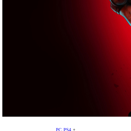
PC
PS4
+