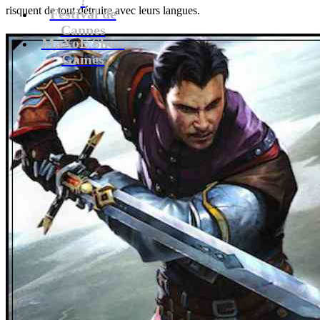
risquent de tout détruire avec leurs langues.
Festival de
Cannes
MaXoE Show
Games