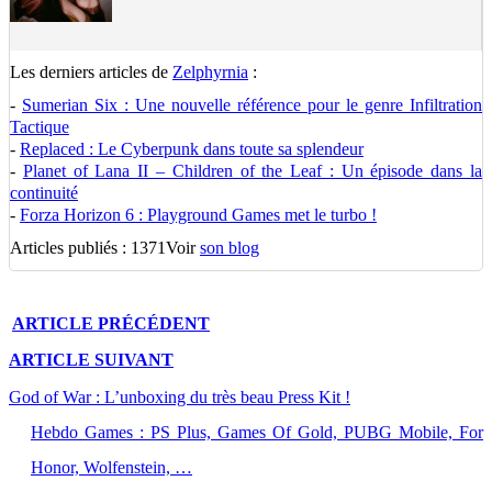
Les derniers articles de
Zelphyrnia
:
-
Sumerian Six : Une nouvelle référence pour le genre Infiltration
Tactique
-
Replaced : Le Cyberpunk dans toute sa splendeur
-
Planet of Lana II – Children of the Leaf : Un épisode dans la
continuité
-
Forza Horizon 6 : Playground Games met le turbo !
Articles publiés : 1371
Voir
son blog
ARTICLE
PRÉCÉDENT
ARTICLE
SUIVANT
God of War : L’unboxing du très beau Press Kit !
Hebdo Games : PS Plus, Games Of Gold, PUBG Mobile, For
Honor, Wolfenstein, …