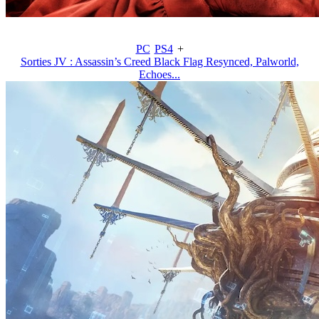
PC
PS4
+
Sorties JV : Assassin’s Creed Black Flag Resynced, Palworld,
Echoes...