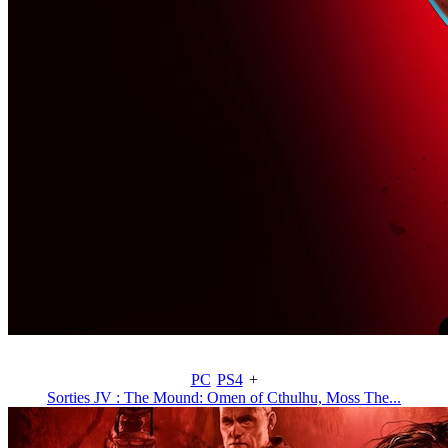
PC
PS4
+
Sorties JV : The Mound: Omen of Cthulhu, Moss The...