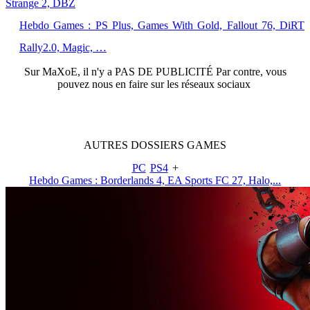
Strange 2, DBZ
Hebdo Games : PS Plus, Games With Gold, Fallout 76, DiRT
Rally2.0, Magic, …
Sur
MaXoE
, il n'y a
PAS DE PUBLICITÉ
Par contre, vous
pouvez nous en faire sur les réseaux sociaux
AUTRES
DOSSIERS
GAMES
PC
PS4
+
Hebdo Games : Borderlands 4, EA Sports FC 27, Halo,...