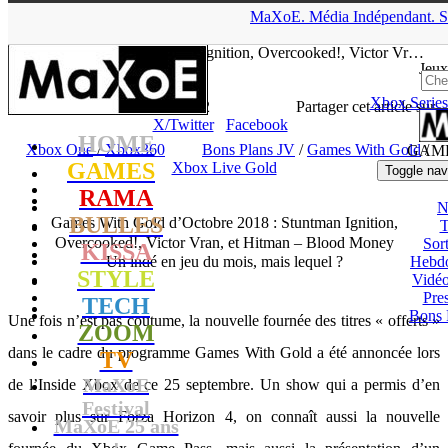
▲
MaXoE.
Média
Indépendant.
S
MaXoE
>
GAMES
>
Dossiers
>
Xbox One
>
Games With Gold
d’Octobre 2018 : Stuntman Ignition, Overcooked!, Victor Vr…
Jeux
Xbox Series
Zelphyrnia
- 27.09.18, 11:42
Partager cet article sur
X/Twitter
Facebook
HOME
Xbox One
/
Xbox360
Bons Plans JV
/
Games With Gold
/
GAM
GAMES
Xbox Live Gold
Toggle nav
RAMA
N
BULLES
Games With Gold d’Octobre 2018 : Stuntman Ignition,
T
Overcooked!, Victor Vran, et Hitman – Blood Money
Sort
KISSA
Un indé en jeu du mois, mais lequel ?
Hebd
STYLE
Vidé
Pres
TECH
Bons 
Une fois n’est pas coutume, la nouvelle fournée des titres « offerts »
ZOOM
dans le cadre du programme Games With Gold a été annoncée lors
TV
MaXoE
de l’Inside Xbox de ce 25 septembre. Un show qui a permis d’en
Festival
savoir plus sur Forza Horizon 4, on connaît aussi la nouvelle
MaXoE 25 ans
!