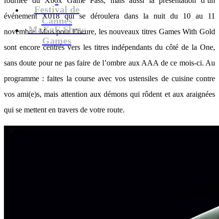
fournée du Xbox Game Pass, mais aussi la présentation d’un
Festival de
événement X018 qui se déroulera dans la nuit du 10 au 11
Cannes
MaXoE Show
novembre. Mais pour l’heure, les nouveaux titres Games With Gold
Games
sont encore centrés vers les titres indépendants du côté de la One,
sans doute pour ne pas faire de l’ombre aux AAA de ce mois-ci. Au
programme : faites la course avec vos ustensiles de cuisine contre
vos ami(e)s, mais attention aux démons qui rôdent et aux araignées
qui se mettent en travers de votre route.