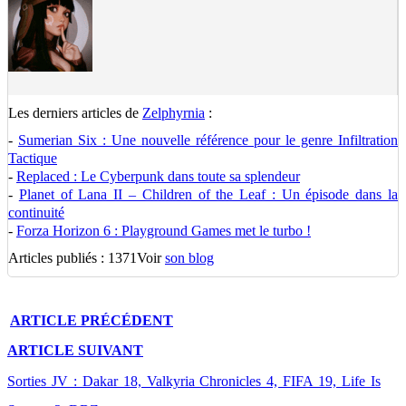
Les derniers articles de
Zelphyrnia
:
-
Sumerian Six : Une nouvelle référence pour le genre Infiltration
Tactique
-
Replaced : Le Cyberpunk dans toute sa splendeur
-
Planet of Lana II – Children of the Leaf : Un épisode dans la
continuité
-
Forza Horizon 6 : Playground Games met le turbo !
Articles publiés : 1371
Voir
son blog
ARTICLE
PRÉCÉDENT
ARTICLE
SUIVANT
Sorties JV : Dakar 18, Valkyria Chronicles 4, FIFA 19, Life Is