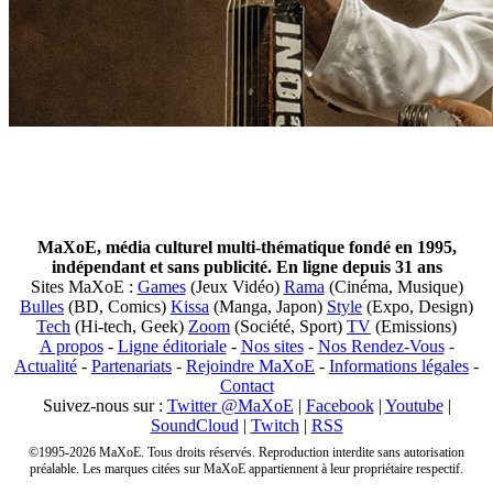
MaXoE, média culturel multi-thématique fondé en 1995,
indépendant et sans publicité. En ligne depuis 31 ans
Sites MaXoE :
Games
(Jeux Vidéo)
Rama
(Cinéma, Musique)
Bulles
(BD, Comics)
Kissa
(Manga, Japon)
Style
(Expo, Design)
Tech
(Hi-tech, Geek)
Zoom
(Société, Sport)
TV
(Emissions)
A propos
-
Ligne éditoriale
-
Nos sites
-
Nos Rendez-Vous
-
Actualité
-
Partenariats
-
Rejoindre MaXoE
-
Informations légales
-
Contact
Suivez-nous sur :
Twitter @MaXoE
|
Facebook
|
Youtube
|
SoundCloud
|
Twitch
|
RSS
©1995-2026 MaXoE. Tous droits réservés. Reproduction interdite sans autorisation
préalable. Les marques citées sur MaXoE appartiennent à leur propriétaire respectif.