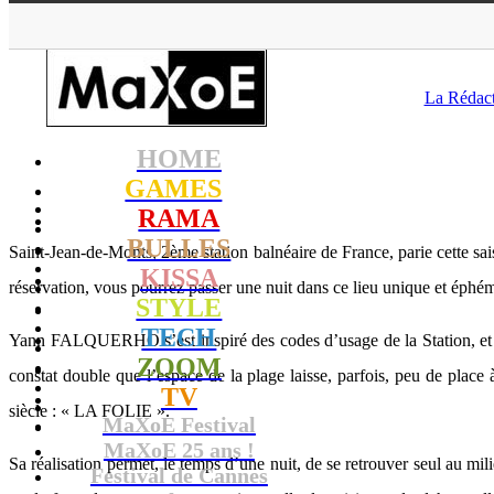
MaXoE
>
La Rédac
HOME
GAMES
RAMA
BULLES
Saint-Jean-de-Monts, 2ème station balnéaire de France, parie cette sai
KISSA
réservation, vous pourrez passer une nuit dans ce lieu unique et éphémè
STYLE
TECH
Yann FALQUERHO s’est inspiré des codes d’usage de la Station, et a
ZOOM
constat double que l’espace de la plage laisse, parfois, peu de place 
TV
siècle : « LA FOLIE ».
MaXoE Festival
MaXoE 25 ans !
Sa réalisation permet, le temps d’une nuit, de se retrouver seul au mi
Festival de Cannes