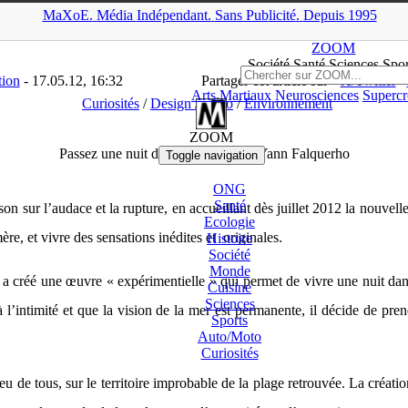
MaXoE.
Média
Indépendant.
▲
Sans Pub
licité
.
Depuis 1995
ZOOM
>
News
>
Curiosités
>
Passez une nuit dans ‘La Folie’ de Yan
ZOOM
Société Santé Sciences
Spor
tion
- 17.05.12, 16:32
Partager cet article sur
X/Twitter
Arts Martiaux
Neurosciences
Supercr
Curiosités
/
Design / Déco
/
Environnement
ZOOM
Passez une nuit dans ‘La Folie’ de Yann Falquerho
Toggle navigation
ONG
Santé
son sur l’audace et la rupture, en accueillant dès juillet 2012 la nouvel
Ecologie
re, et vivre des sensations inédites et originales.
Histoire
Société
Monde
 créé une œuvre « expérimentielle » qui permet de vivre une nuit dan
Cuisine
Sciences
à l’intimité et que la vision de la mer est permanente, il décide de pr
Sports
Auto/
Moto
Curiosités
lieu de tous, sur le territoire improbable de la plage retrouvée. La cr