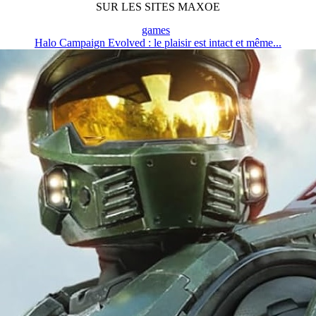
SUR LES SITES MAXOE
games
Halo Campaign Evolved : le plaisir est intact et même...