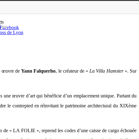
n Falquerho
ts
Facebook
oss de Lyon
le œuvre de
Yann Falquerho
, le créateur de «
La Villa Hamster
». Sur
s une œuvre d’art qui bénéficie d’un emplacement unique. Partant du
endre le contrepied en réinvitant le patrimoine architectural du XIXème
éation de « LA FOLIE », reprend les codes d’une caisse de cargo échouée