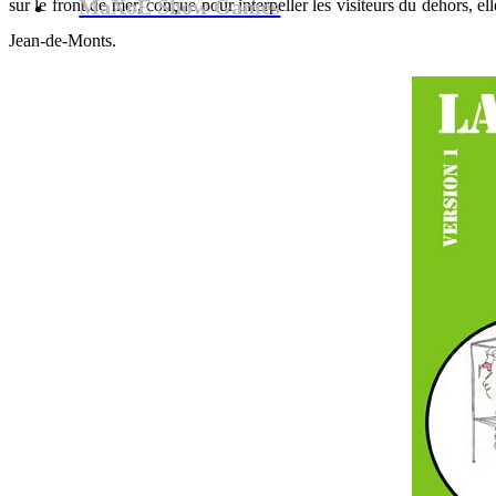
MaXoE Show Games
sur le front de mer, conçue pour interpeller les visiteurs du dehors, e
Jean-de-Monts.