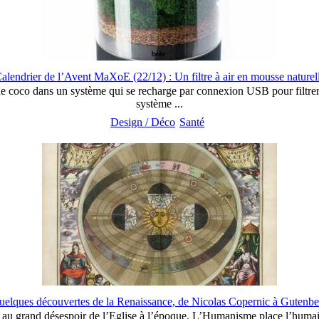
alendrier de l’Avent MaXoE (22/12) : Un filtre à air en mousse naturel
 de coco dans un système qui se recharge par connexion USB pour filtrer
système ...
Design / Déco
Santé
uelques découvertes de la Renaissance, de Nicolas Copernic à Gutenbe
s, au grand désespoir de l’Eglise à l’époque. L’Humanisme place l’huma