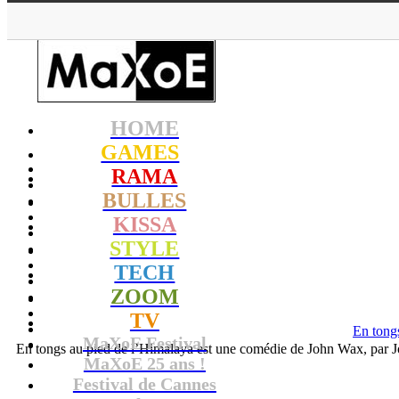
HOME
GAMES
RAMA
BULLES
KISSA
STYLE
TECH
ZOOM
TV
En tong
MaXoE Festival
En tongs au pied de l’Himalaya est une comédie de John Wax, par 
MaXoE 25 ans !
Festival de Cannes