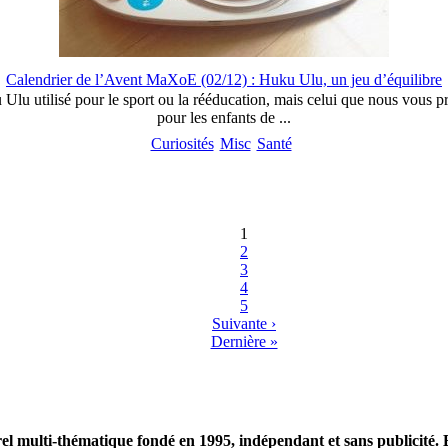
Calendrier de l’Avent MaXoE (02/12) : Huku Ulu, un jeu d’équilibre
lu utilisé pour le sport ou la rééducation, mais celui que nous vous pré
pour les enfants de ...
Curiosités
Misc
Santé
1
2
3
4
5
Suivante ›
Dernière »
 multi-thématique fondé en 1995, indépendant et sans publicité. 