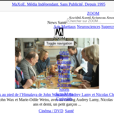
MaXoE.
Média
Indépendant.
▲
Sans Pub
licité
.
Depuis 1995
MaXoE
>
ZOOM
>
News
>
Santé
ZOOM
Société Santé Sciences
Spor
News Santé
Arts Martiaux
Neurosciences
Supercr
ZOOM
Toggle navigation
ONG
Santé
Ecologie
Histoire
Société
Monde
Cuisine
Sciences
Sports
Auto/
Moto
s au pied de l’Himalaya de John Wax avec Audrey Lamy et Nicolas Chup
Curiosités
John Wax et Marie-Odile Weiss, avec au casting Audrey Lamy, Nicolas 
ans et demi, un petit garçon ...
Cinéma / DVD
Santé