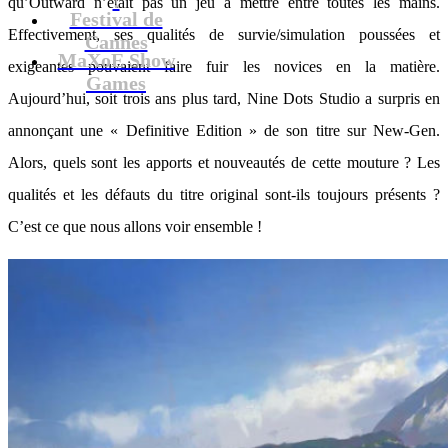
qu’Outward n’était pas un jeu à mettre entre toutes les mains.
Festival de
Effectivement, ses qualités de survie/simulation poussées et
Cannes
MaXoE Show
exigeantes pouvaient faire fuir les novices en la matière.
Games
Aujourd’hui, soit trois ans plus tard, Nine Dots Studio a surpris en
annonçant une « Definitive Edition » de son titre sur New-Gen.
Alors, quels sont les apports et nouveautés de cette mouture ? Les
qualités et les défauts du titre original sont-ils toujours présents ?
C’est ce que nous allons voir ensemble !