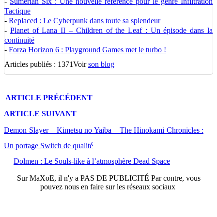
-
Sumerian Six : Une nouvelle référence pour le genre Infiltration
Tactique
-
Replaced : Le Cyberpunk dans toute sa splendeur
-
Planet of Lana II – Children of the Leaf : Un épisode dans la
continuité
-
Forza Horizon 6 : Playground Games met le turbo !
Articles publiés : 1371
Voir
son blog
ARTICLE
PRÉCÉDENT
ARTICLE
SUIVANT
Demon Slayer – Kimetsu no Yaiba – The Hinokami Chronicles :
Un portage Switch de qualité
Dolmen : Le Souls-like à l’atmosphère Dead Space
Sur
MaXoE
, il n'y a
PAS DE PUBLICITÉ
Par contre, vous
pouvez nous en faire sur les réseaux sociaux