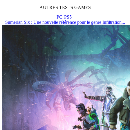
AUTRES
TESTS
GAMES
PC
PS5
Sumerian Six : Une nouvelle référence pour le genre Infiltration...