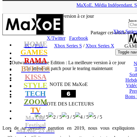
▲
MaXoE.
Média
Indépendant.
S
MaXoE
>
GAMES
>
Tests
>
PC
>
Outward Definitive Edition : La
meilleure version à ce jour
Jeux
Xbox Series
Zelphyrnia
- 17.06.22, 19:02
Partager cet article sur
X/Twitter
Facebook
HOME
PC
/
PS5
Xbox Series S
/
Xbox Series X
GAM
GAMES
Toggle nav
RAMA
Outward Definitive Edition : La meilleure version à ce jour
N
BULLES
On attend un patch pour le tearing maintenant
T
Sort
KISSA
Hebd
STYLE
NOTE DE MaXoE
Vidé
Pres
TECH
Bons 
ZOOM
VOTE DES LECTEURS
TV
MaXoE
Festival
Lors de sa première parution en 2019, nous vous expliquions
MaXoE 25 ans
!