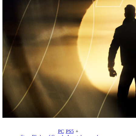
PC
PS5
+