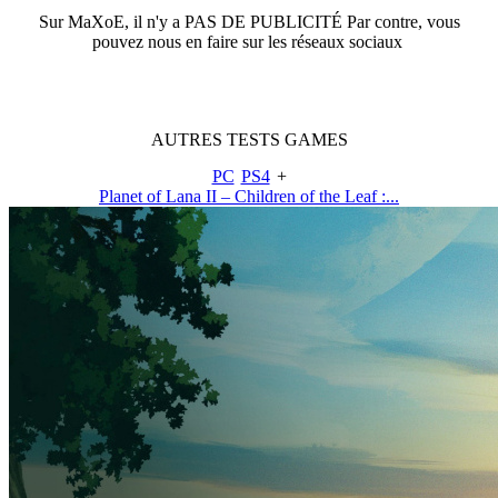
Sur
MaXoE
, il n'y a
PAS DE PUBLICITÉ
Par contre, vous
pouvez nous en faire sur les réseaux sociaux
AUTRES
TESTS
GAMES
PC
PS4
+
Planet of Lana II – Children of the Leaf :...