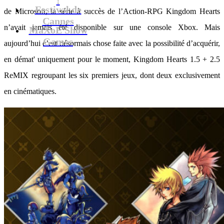
Festival de
de Microsoft, la série à succès de l’Action-RPG Kingdom Hearts
Cannes
n’avait jamais été disponible sur une console Xbox. Mais
MaXoE Show
Games
aujourd’hui c’est désormais chose faite avec la possibilité d’acquérir,
en démat' uniquement pour le moment, Kingdom Hearts 1.5 + 2.5
ReMIX regroupant les six premiers jeux, dont deux exclusivement
en cinématiques.