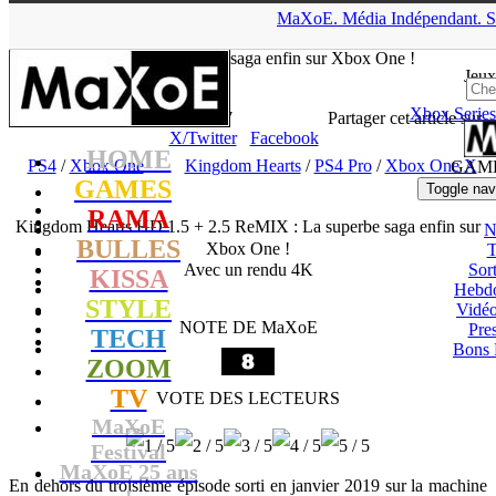
▲
MaXoE.
Média
Indépendant.
S
MaXoE
>
GAMES
>
Tests
>
PS4
>
Kingdom Hearts HD 1.5 + 2.5
ReMIX : La superbe saga enfin sur Xbox One !
Jeux
Xbox Series
Zelphyrnia
- 02.03.20, 19:07
Partager cet article sur
X/Twitter
Facebook
HOME
PS4
/
Xbox One
Kingdom Hearts
/
PS4 Pro
/
Xbox One X
GAM
GAMES
Toggle nav
RAMA
Kingdom Hearts HD 1.5 + 2.5 ReMIX : La superbe saga enfin sur
N
BULLES
Xbox One !
T
Avec un rendu 4K
Sort
KISSA
Hebd
STYLE
Vidé
NOTE DE MaXoE
Pres
TECH
Bons 
ZOOM
TV
VOTE DES LECTEURS
MaXoE
Festival
MaXoE 25 ans
En dehors du troisième épisode sorti en janvier 2019 sur la machine
!