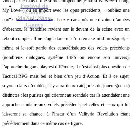
vidéo par le biais d’une sortie européenne (Sakura Wars ~So Long,
Festival de
My Love~) ou en import avec les opus précédents, « oubliez une
Cannes
MaXoE Show
partie de ce que vous connaissez » car après une dizaine d’années
Games
d’absence, la franchise revient sur le devant de la scène avec un
reboot complet. Il ne s’agit donc ni d’un remake ni d’un séquel, et
même si le soft garde des caractéristiques des volets précédents
(nombreux dialogues, système LIPS ou encore son univers),
l’approche du gameplay est différente, il n’est ainsi plus question de
Tactical-RPG mais bel et bien d’un jeu d’Action. Et à ce sujet,
soyons clairs d’emblée, il y aura deux catégories de joueurs(euses)
distinctes : les puristes qui crieront au scandale car ils attendaient une
approche similaire aux volets précédents, et celles et ceux qui lui
laisseront sa chance, à l’instar d’un Valkyria Revolution étant
précédemment dans ce même cas de figure.