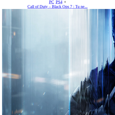
PC
PS4
+
Call of Duty – Black Ops 7 : Tu ne...