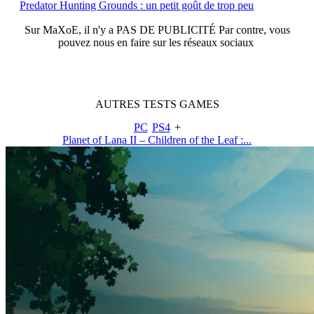
Predator Hunting Grounds : un petit goût de trop peu
Sur
MaXoE
, il n'y a
PAS DE PUBLICITÉ
Par contre, vous
pouvez nous en faire sur les réseaux sociaux
AUTRES
TESTS
GAMES
PC
PS4
+
Planet of Lana II – Children of the Leaf :...