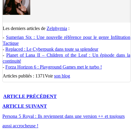
Les derniers articles de
Zelphyrnia
:
-
Sumerian Six : Une nouvelle référence pour le genre Infiltration
Tactique
-
Replaced : Le Cyberpunk dans toute sa splendeur
-
Planet of Lana II – Children of the Leaf : Un épisode dans la
continuité
-
Forza Horizon 6 : Playground Games met le turbo !
Articles publiés : 1371
Voir
son blog
ARTICLE
PRÉCÉDENT
ARTICLE
SUIVANT
Persona 5 Royal : Ils reviennent dans une version ++ et toujours
aussi accrocheuse !