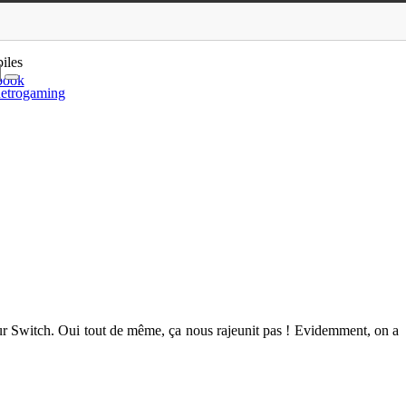
 ludique
iles
book
etrogaming
sur Switch. Oui tout de même, ça nous rajeunit pas ! Evidemment, on a