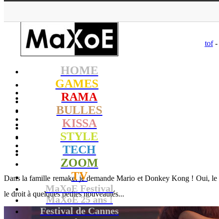
MaXo
tof
-
HOME
GAMES
RAMA
BULLES
KISSA
STYLE
TECH
ZOOM
TV
Dans la famille remake, je demande Mario et Donkey Kong ! Oui, le te
MaXoE Festival
le droit à quelques petites nouveautés...
MaXoE 25 ans !
Festival de Cannes