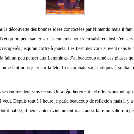
dans la découverte des bonnes idées concoctées par Nintendo mais il fau
l) et qu’on peut sauter sur les ennemis pour s’en saisir et ainsi s’en s
cupérés jusqu’au coffre à jouets. Les bestioles vous suivent dans le niv
ela fait un peu penser aux Lemmings. J’ai beaucoup aimé ces phases qui 
aime tant nous jeter sur la tête. Ces combats sont ludiques à souhait e
es se renouvellent sans cesse. On a régulièrement cet effet wouaouh qui sa
l veut. Depuis tout à l’heure je parle beaucoup de réflexion mais il y 
utôt habile, il peut sauter évidemment mais aussi faire un salto qui pe