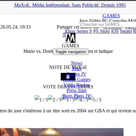
MaXoE.
Média
Indépendant.
▲
Sans Pub
licité
.
Depuis 1995
E
>
GAMES
>
Tests
>
Switch
>
Mario vs. Donkey Kong : intelligent et
GAMES
Jeux
Vidéo
PC Consoles Mob
 26.05.24, 19:33
Partager cet article sur
X/Twitter
Face
Xbox Series S
PS Store
iOS
Steam
R
Switch
GAMES
Mario vs. Donkey Kong : intelligent et ludique
Toggle navigation
News
NOTE DE MaXoE
Tests
Sorties
JV
Hebdo Games
Vidéo
Replay
VOTE DES LECTEURS
Press Start
Bons Plans
JV
st du jour s'intéresse à un titre sorti en 2004 sur GBA et qui revient 