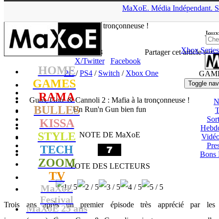
▲
MaXoE.
Média
Indépendant.
S
MaXoE
>
GAMES
>
Tests
>
PC
>
Guns, Gore & Cannoli 2 :
Mafia à la tronçonneuse !
Jeux
Xbox Series
Zelphyrnia
- 08.11.18, 19:48
Partager cet article sur
X/Twitter
Facebook
HOME
PC
/
PS4
/
Switch
/
Xbox One
GAM
GAMES
Toggle nav
RAMA
Guns, Gore & Cannoli 2 : Mafia à la tronçonneuse !
N
BULLES
Un Run'n Gun bien fun
T
Sort
KISSA
Hebd
STYLE
NOTE DE MaXoE
Vidé
Pres
TECH
Bons 
ZOOM
VOTE DES LECTEURS
TV
MaXoE
Festival
Trois ans après un premier épisode très apprécié par les
MaXoE 25 ans
!