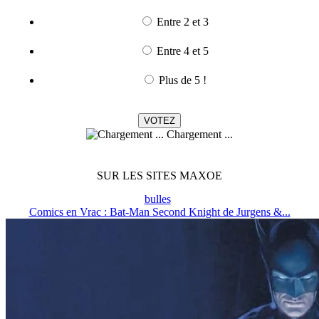
Entre 2 et 3
Entre 4 et 5
Plus de 5 !
Chargement ...
SUR LES SITES MAXOE
bulles
Comics en Vrac : Bat-Man Second Knight de Jurgens &...