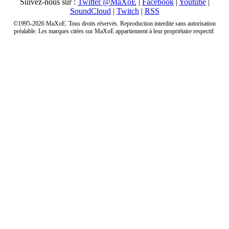
Suivez-nous sur :
Twitter @MaXoE
|
Facebook
|
Youtube
|
SoundCloud
|
Twitch
|
RSS
©1995-2026 MaXoE. Tous droits réservés. Reproduction interdite sans autorisation
préalable. Les marques citées sur MaXoE appartiennent à leur propriétaire respectif.