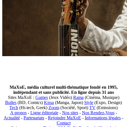
MaXoE, média culturel multi-thématique fondé en 1995,
indépendant et sans publicité. En ligne depuis 31 ans
Sites MaXoE :
Games
(Jeux Vidéo)
Rama
(Cinéma, Musique)
Bulles
(BD, Comics)
Kissa
(Manga, Japon)
Style
(Expo, Design)
Tech
(Hi-tech, Geek)
Zoom
(Société, Sport)
TV
(Emissions)
A propos
-
Ligne éditoriale
-
Nos sites
-
Nos Rendez-Vous
-
Actualité
-
Partenariats
-
Rejoindre MaXoE
-
Informations légales
-
Contact