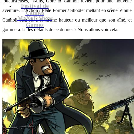
joueurs(euses), Guns, Gore & Cannoli revient pour une nouvelle
Festival de
aventure. L'Action / Plate-Former / Shooter mettant en scène Vinnie
Cannes
MaXoE Show
Cannoli sera-t-il à la même hauteur ou meilleur que son aîné, et
Games
gommera-t-il les défauts de ce dernier ? Nous allons voir cela.