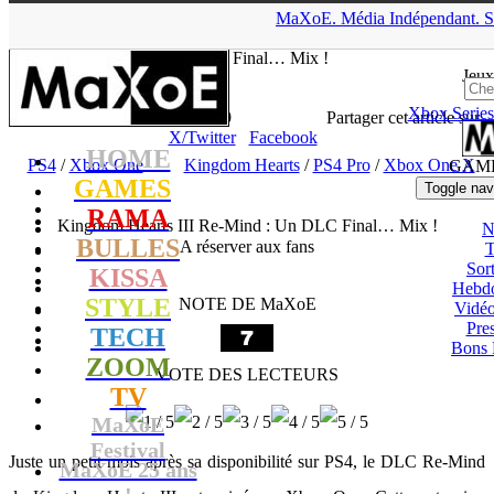
▲
MaXoE.
Média
Indépendant.
S
MaXoE
>
GAMES
>
Tests
>
PS4
>
Kingdom Hearts III Re-Mind :
Un DLC Final… Mix !
Jeux
Xbox Series
Zelphyrnia
- 15.03.20, 19:39
Partager cet article sur
X/Twitter
Facebook
HOME
PS4
/
Xbox One
Kingdom Hearts
/
PS4 Pro
/
Xbox One X
GAM
GAMES
Toggle nav
RAMA
Kingdom Hearts III Re-Mind : Un DLC Final… Mix !
N
BULLES
A réserver aux fans
T
Sort
KISSA
Hebd
STYLE
NOTE DE MaXoE
Vidé
Pres
TECH
Bons 
ZOOM
VOTE DES LECTEURS
TV
MaXoE
Festival
Juste un petit mois après sa disponibilité sur PS4, le DLC Re-Mind
MaXoE 25 ans
!