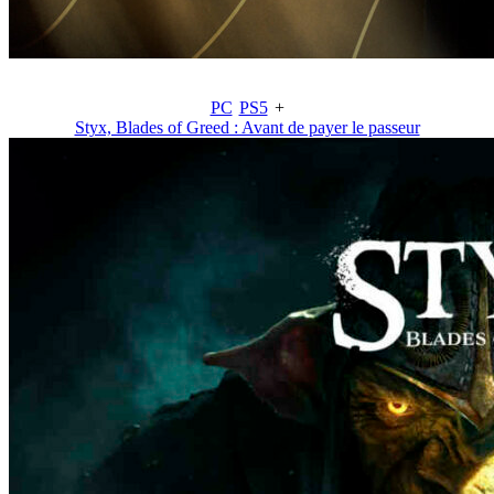
PC
PS5
+
Styx, Blades of Greed : Avant de payer le passeur