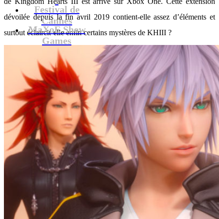
de Kingdom Hearts III est arrivé sur Xbox One. Cette extension
Festival de
dévoilée depuis la fin avril 2019 contient-elle assez d’éléments et
Cannes
MaXoE Show
surtout éclaircit-elle enfin certains mystères de KHIII ?
Games