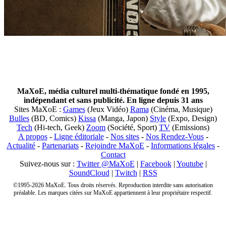
MaXoE, média culturel multi-thématique fondé en 1995,
indépendant et sans publicité. En ligne depuis 31 ans
Sites MaXoE :
Games
(Jeux Vidéo)
Rama
(Cinéma, Musique)
Bulles
(BD, Comics)
Kissa
(Manga, Japon)
Style
(Expo, Design)
Tech
(Hi-tech, Geek)
Zoom
(Société, Sport)
TV
(Emissions)
A propos
-
Ligne éditoriale
-
Nos sites
-
Nos Rendez-Vous
-
Actualité
-
Partenariats
-
Rejoindre MaXoE
-
Informations légales
-
Contact
Suivez-nous sur :
Twitter @MaXoE
|
Facebook
|
Youtube
|
SoundCloud
|
Twitch
|
RSS
©1995-2026 MaXoE. Tous droits réservés. Reproduction interdite sans autorisation
préalable. Les marques citées sur MaXoE appartiennent à leur propriétaire respectif.