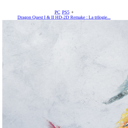
PC
PS5
+
Dragon Quest I & II HD-2D Remake : La trilogie...