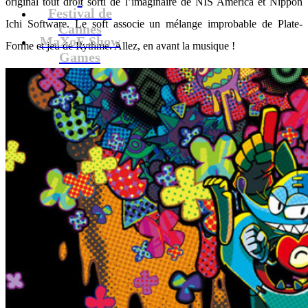
original tout droit sorti de l’imaginaire de NIS America et Nippon
Festival de
Ichi Software. Le soft associe un mélange improbable de Plate-
Cannes
MaXoE Show
Forme et jeu de Rythme. Allez, en avant la musique !
Games