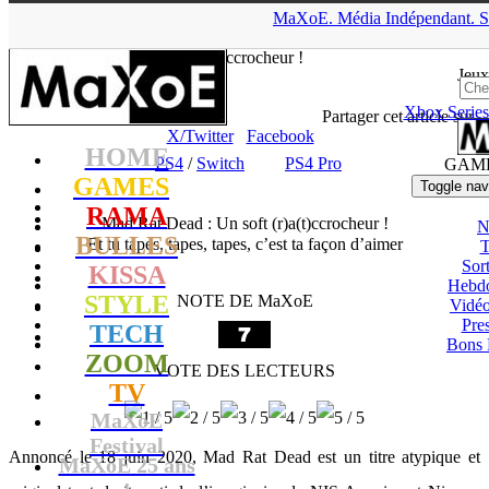
▲
MaXoE.
Média
Indépendant.
S
MaXoE
>
GAMES
>
Tests
>
PS4
>
Mad Rat Dead : Un soft
(r)a(t)ccrocheur !
Jeux
Xbox Series
Zelphyrnia
- 11.11.20, 19:12
Partager cet article sur
X/Twitter
Facebook
HOME
PS4
/
Switch
PS4 Pro
GAM
GAMES
Toggle nav
RAMA
Mad Rat Dead : Un soft (r)a(t)ccrocheur !
N
BULLES
Et tu tapes, tapes, tapes, c’est ta façon d’aimer
T
Sort
KISSA
Hebd
STYLE
NOTE DE MaXoE
Vidé
Pres
TECH
Bons 
ZOOM
VOTE DES LECTEURS
TV
MaXoE
Festival
Annoncé le 18 juin 2020, Mad Rat Dead est un titre atypique et
MaXoE 25 ans
!