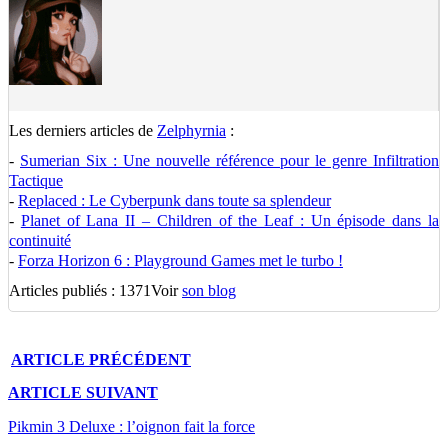
Les derniers articles de
Zelphyrnia
:
-
Sumerian Six : Une nouvelle référence pour le genre Infiltration
Tactique
-
Replaced : Le Cyberpunk dans toute sa splendeur
-
Planet of Lana II – Children of the Leaf : Un épisode dans la
continuité
-
Forza Horizon 6 : Playground Games met le turbo !
Articles publiés : 1371
Voir
son blog
ARTICLE
PRÉCÉDENT
ARTICLE
SUIVANT
Pikmin 3 Deluxe : l’oignon fait la force