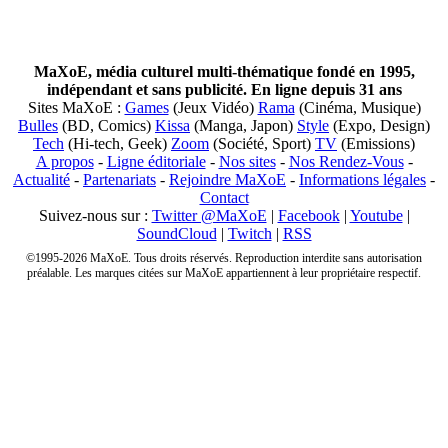
MaXoE, média culturel multi-thématique fondé en 1995,
indépendant et sans publicité. En ligne depuis 31 ans
Sites MaXoE :
Games
(Jeux Vidéo)
Rama
(Cinéma, Musique)
Bulles
(BD, Comics)
Kissa
(Manga, Japon)
Style
(Expo, Design)
Tech
(Hi-tech, Geek)
Zoom
(Société, Sport)
TV
(Emissions)
A propos
-
Ligne éditoriale
-
Nos sites
-
Nos Rendez-Vous
-
Actualité
-
Partenariats
-
Rejoindre MaXoE
-
Informations légales
-
Contact
Suivez-nous sur :
Twitter @MaXoE
|
Facebook
|
Youtube
|
SoundCloud
|
Twitch
|
RSS
©1995-2026 MaXoE. Tous droits réservés. Reproduction interdite sans autorisation
préalable. Les marques citées sur MaXoE appartiennent à leur propriétaire respectif.