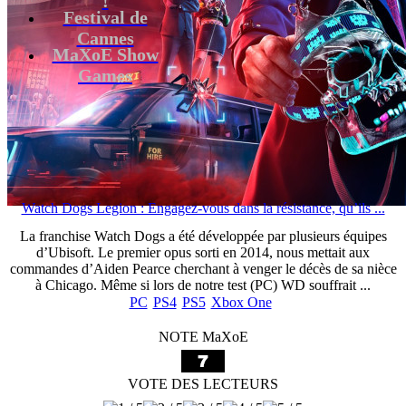
Festival de
Cannes
MaXoE Show
Games
Watch Dogs Legion : Engagez-vous dans la résistance, qu’ils ...
La franchise Watch Dogs a été développée par plusieurs équipes
d’Ubisoft. Le premier opus sorti en 2014, nous mettait aux
commandes d’Aiden Pearce cherchant à venger le décès de sa nièce
à Chicago. Même si lors de notre test (PC) WD souffrait ...
PC
PS4
PS5
Xbox One
NOTE MaXoE
VOTE DES LECTEURS