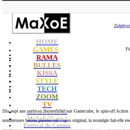
MaXoE
>
GAMES
>
Zelphyrn
HOME
GAMES
Fi
RAMA
BULLES
KISSA
STYLE
TECH
ZOOM
TV
Dix-sept ans après sa disponibilité sur Gamecube, le spin-off Actio
MaXoE Festival
MaXoE 25 ans !
nombreuses heures passées sur l’opus original, la nostalgie fait-elle e
Festival de Cannes