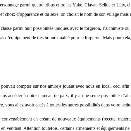
onnage parmi quatre tribus entre les Yuke, Clavat, Selkie et Lilty, cha
 bref choix d’apparence et du sexe, on choisit le nom de son village mais a
classe parmi huit possibilités uniques avec le forgeron, l’alchimiste o
s d’équipement de très bonne qualité pour le forgeron. Mais pour cela, e
n pouvait compter sur nos ami(e)s jouant avec nous en local, ceci afin
 accéder à notre hameau de paix, il y a une seule possibilité d’aliment
vous allez avoir accès à toutes les autres possibilités dans votre petite 
iper convenablement en créant de nouveaux équipements (recette, matéri
en vendent. Attention toutefois, certains armements et équipements ne so