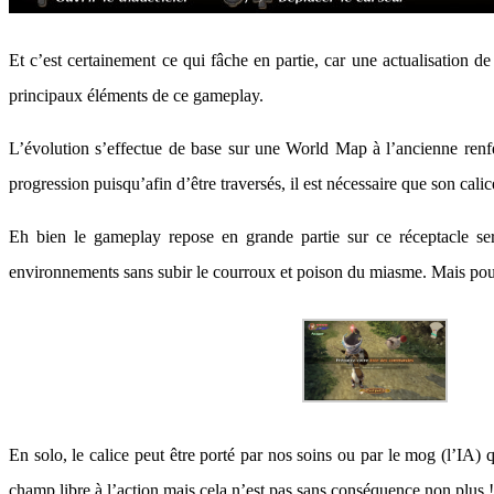
Et c’est certainement ce qui fâche en partie, car une actualisation de
principaux éléments de ce gameplay.
L’évolution s’effectue de base sur une World Map à l’ancienne renfe
progression puisqu’afin d’être traversés, il est nécessaire que son cali
Eh bien le gameplay repose en grande partie sur ce réceptacle ser
environnements sans subir le courroux et poison du miasme. Mais pour 
En solo, le calice peut être porté par nos soins ou par le mog (l’IA) 
champ libre à l’action mais cela n’est pas sans conséquence non plus !