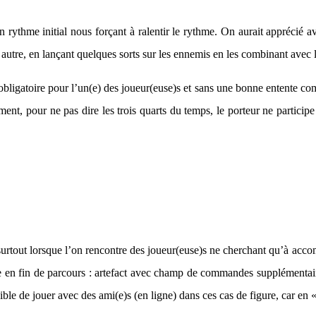
n rythme initial nous forçant à ralentir le rythme. On aurait apprécié 
autre, en lançant quelques sorts sur les ennemis en les combinant avec l
obligatoire pour l’un(e) des joueur(euse)s et sans une bonne entente com
t, pour ne pas dire les trois quarts du temps, le porteur ne participe pa
e, surtout lorsque l’on rencontre des joueur(euse)s ne cherchant qu’à acco
sible en fin de parcours : artefact avec champ de commandes supplémen
ible de jouer avec des ami(e)s (en ligne) dans ces cas de figure, car en 