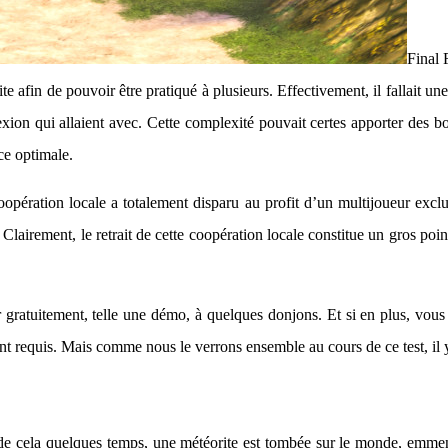
Final 
ite afin de pouvoir être pratiqué à plusieurs. Effectivement, il fallai
ion qui allaient avec. Cette complexité pouvait certes apporter des bo
ce optimale.
coopération locale a totalement disparu au profit d’un multijoueur exclu
 Clairement, le retrait de cette coopération locale constitue un gros poin
er gratuitement, telle une démo, à quelques donjons. Et si en plus, vo
t requis. Mais comme nous le verrons ensemble au cours de ce test, il y
 a de cela quelques temps, une météorite est tombée sur le monde, emm