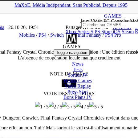
MaXoE.
Média
Indépendant.
▲
Sans Pub
licité
.
Depuis 1995
Tests
>
Mobiles
>
Final Fantasy Crystal Chronicles Remastered Edition 
GAMES
Jeux
Vidéo
PC Consoles Mob
ia
- 26.10.20, 19:51
Partager cet article sur
X/Twitter
F
Xbox Series S
PS Store
iOS
Steam
R
Mobiles
/
PS4
/
Switch
Final Fantasy
/
PS4 Pro
GAMES
nal Fantasy Crystal Chronicles Remastered Edition : Une édition réussi
Toggle navigation
L’absence de coopération locale manque cruellement
News
Tests
NOTE DE MaXoE
Sorties
JV
Hebdo Games
Vidéo
Replay
Press Start
VOTE DES LECTEURS
Bons Plans
JV
n / Dungeon Crawler, Final Fantasy Crystal Chronicles revient dans un
ncore effet aujourd’hui ? Mais surtout le soft est-il suffisamment remani