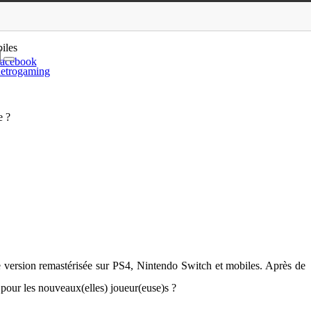
: Une édition réussie ?
iles
acebook
etrogaming
e ?
e version remastérisée sur PS4, Nintendo Switch et mobiles. Après de
é pour les nouveaux(elles) joueur(euse)s ?