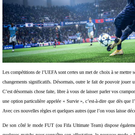
Les compétitions de l’UEFA sont certes un met de choix à se mettre so
changements significatifs. Désormais, outre le fait de pouvoir jouer u
C’est désormais chose faite, libre à vous de laisser parler vos crampo
une option particulière appelée « Survie », c’est-à-dire que dès que 
Avec ces nouvelles règles et quelques autres (que l’on vous laisse déc
De son côté le mode FUT (ou Fifa Ultimate Team) dispose également
quelques matchs pour connaître son affectation, le nouveau mode « Di