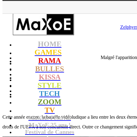
Zelphyrn
HOME
GAMES
Malgré l'apparition
RAMA
BULLES
KISSA
STYLE
TECH
ZOOM
TV
Cette année encore, la bataille vidéoludique a lieu entre les deux éter
MaXoE Festival
MaXoE 25 ans !
droits de l'UEFA à son concurrent direct. Outre ce changement significa
Festival de Cannes