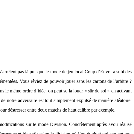
s’arrêtent pas là puisque le mode de jeu local Coup d’Envoi a subi des
lémentées. Vous rêviez de pouvoir jouer sans les cartons de l’arbitre ?
ns le même ordre d’idée, on peut se la jouer « sûr de soi » en activant
 de notre adversaire est tout simplement expulsé de manière aléatoire.
pour déstresser entre deux matchs de haut calibre par exemple.
difications sur le mode Division. Concrètement après avoir réalisé
ormance et bien sûr selon la division où l’on évolue) qui servent aux