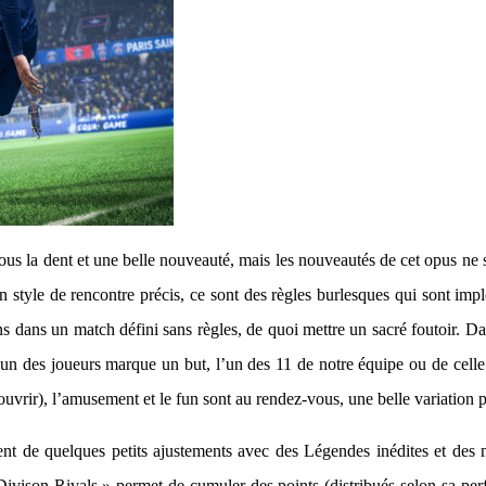
us la dent et une belle nouveauté, mais les nouveautés de cet opus ne 
n style de rencontre précis, ce sont des règles burlesques qui sont imp
ns dans un match défini sans règles, de quoi mettre un sacré foutoir. Da
l’un des joueurs marque un but, l’un des 11 de notre équipe ou de celle
ouvrir), l’amusement et le fun sont au rendez-vous, une belle variation 
 de quelques petits ajustements avec des Légendes inédites et des mo
vison Rivals » permet de cumuler des points (distribués selon sa perf