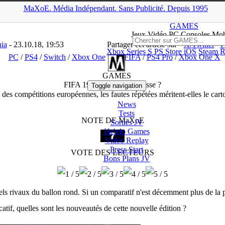
MaXoE.
Média
Indépendant.
▲
Sans Pub
licité
.
Depuis 1995
MaXoE
>
GAMES
>
Tests
>
PC
>
FIFA 19 : En perte de vitesse ?
GAMES
Jeux
Vidéo
PC Consoles Mob
ia
- 23.10.18, 19:53
Partager cet article sur
X/Twitter
F
Xbox Series S
PS Store
iOS
Steam
R
PC
/
PS4
/
Switch
/
Xbox One
FIFA
/
PS4 Pro
/
Xbox One X
GAMES
FIFA 19 : En perte de vitesse ?
Toggle navigation
 des compétitions européennes, les fautes répétées méritent-elles le car
News
Tests
NOTE DE MaXoE
Sorties
JV
Hebdo Games
Vidéo
Replay
Press Start
VOTE DES LECTEURS
Bons Plans
JV
nels rivaux du ballon rond. Si un comparatif n'est décemment plus de la pa
tif, quelles sont les nouveautés de cette nouvelle édition ?