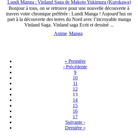
Lundi Manga : Vinland Saga de Makoto Yukimura (Kurokawa)
Bonjour à tous, on se retrouve pour une nouvelle découverte à
travers votre chronique préférée : Lundi Manga ! Aujourd’hui on
part à la découverte des terres du Nord avec l’incroyable manga
Vinland Saga. Vinland saga Ecrit et dessiné ...
Anime
Manga
« Première
‹ Précédente
9
10
11
12
13
14
15
16
17
Suivante ›
Dernière »