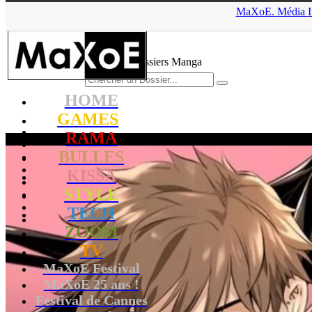
▲
MaXoE.
Média
MaXoE
>
KISSA
>
Dossiers
>
Manga
>
Page 13
Nos Dossiers Manga
HOME
GAMES
RAMA
BULLES
KISSA
STYLE
TECH
ZOOM
TV
MaXoE Festival
MaXoE 25 ans !
Festival de Cannes