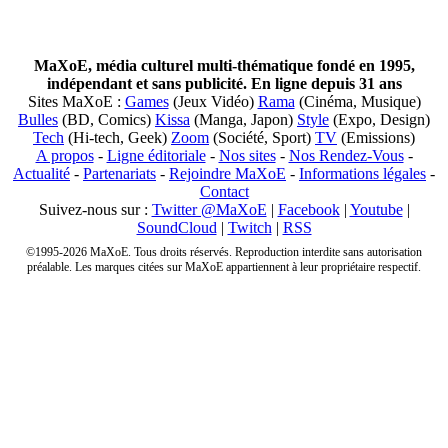
MaXoE, média culturel multi-thématique fondé en 1995,
indépendant et sans publicité. En ligne depuis 31 ans
Sites MaXoE :
Games
(Jeux Vidéo)
Rama
(Cinéma, Musique)
Bulles
(BD, Comics)
Kissa
(Manga, Japon)
Style
(Expo, Design)
Tech
(Hi-tech, Geek)
Zoom
(Société, Sport)
TV
(Emissions)
A propos
-
Ligne éditoriale
-
Nos sites
-
Nos Rendez-Vous
-
Actualité
-
Partenariats
-
Rejoindre MaXoE
-
Informations légales
-
Contact
Suivez-nous sur :
Twitter @MaXoE
|
Facebook
|
Youtube
|
SoundCloud
|
Twitch
|
RSS
©1995-2026 MaXoE. Tous droits réservés. Reproduction interdite sans autorisation
préalable. Les marques citées sur MaXoE appartiennent à leur propriétaire respectif.