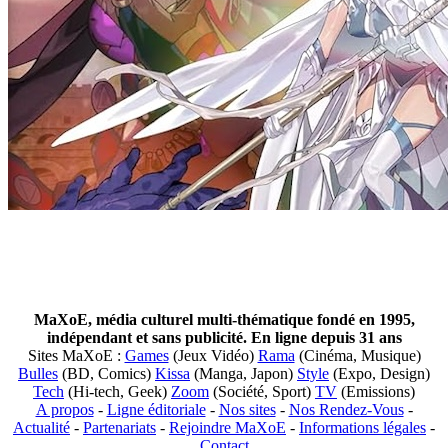
MaXoE, média culturel multi-thématique fondé en 1995,
indépendant et sans publicité. En ligne depuis 31 ans
Sites MaXoE :
Games
(Jeux Vidéo)
Rama
(Cinéma, Musique)
Bulles
(BD, Comics)
Kissa
(Manga, Japon)
Style
(Expo, Design)
Tech
(Hi-tech, Geek)
Zoom
(Société, Sport)
TV
(Emissions)
A propos
-
Ligne éditoriale
-
Nos sites
-
Nos Rendez-Vous
-
Actualité
-
Partenariats
-
Rejoindre MaXoE
-
Informations légales
-
Contact