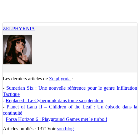
ZELPHYRNIA
Les derniers articles de
Zelphyrnia
:
-
Sumerian Six : Une nouvelle référence pour le genre Infiltration
Tactique
-
Replaced : Le Cyberpunk dans toute sa splendeur
-
Planet of Lana II – Children of the Leaf : Un épisode dans la
continuité
-
Forza Horizon 6 : Playground Games met le turbo !
Articles publiés : 1371
Voir
son blog