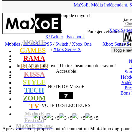
▲
MaXoE.
Média
Indépendant.
S
MaXoE
>
GAMES
>
Tests
>
Mobiles
>
Inked A Tale of Love : Un
très beau coup de crayon !
Jeux
Xbox Series
Zelphyrnia
- 28.06.23, 19:03
Partager cet article sur
X/Twitter
Facebook
HOME
Mobiles
/
PC
/
PS4
/
PS5
/
Switch
/
Xbox One
Xbox Series S
GAM
GAMES
/
Xbox Series X
Toggle nav
RAMA
N
BULLES
Inked A Tale of Love : Un très beau coup de crayon !
T
Accessible
Sort
KISSA
Hebd
STYLE
Vidé
NOTE DE MaXoE
Pres
TECH
Bons 
ZOOM
TV
VOTE DES LECTEURS
MaXoE
Festival
MaXoE 25 ans
Après vous avoir proposé tout récemment un Mini-Unboxing pour
!