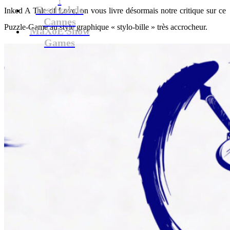
Festival de
Inked A Tale of Love, on vous livre désormais notre critique sur ce
Cannes
Puzzle-Game au style graphique « stylo-bille » très accrocheur.
MaXoE Show
Games