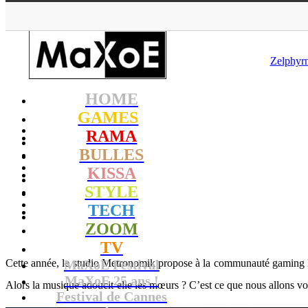
Ma
Zelphyrn
HOME
GAMES
RAMA
BULLES
KISSA
STYLE
TECH
ZOOM
TV
Cette année, le studio Metronomik propose à la communauté gaming N
MaXoE Festival
MaXoE 25 ans !
Alors la musique adoucit-elle les mœurs ? C’est ce que nous allons voi
Festival de Cannes