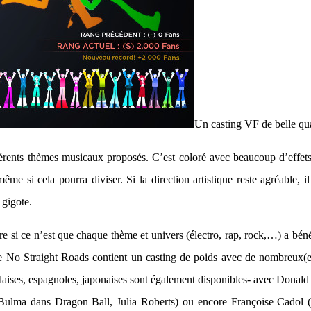
Un casting VF de belle qu
férents thèmes musicaux proposés. C’est coloré avec beaucoup d’effets
ême si cela pourra diviser. Si la direction artistique reste agréable
 gigote.
re si ce n’est que chaque thème et univers (électro, rap, rock,…) a bé
ue No Straight Roads contient un casting de poids avec de nombreux(eu
anglaises, espagnoles, japonaises sont également disponibles- avec Don
ulma dans Dragon Ball, Julia Roberts) ou encore Françoise Cadol (La