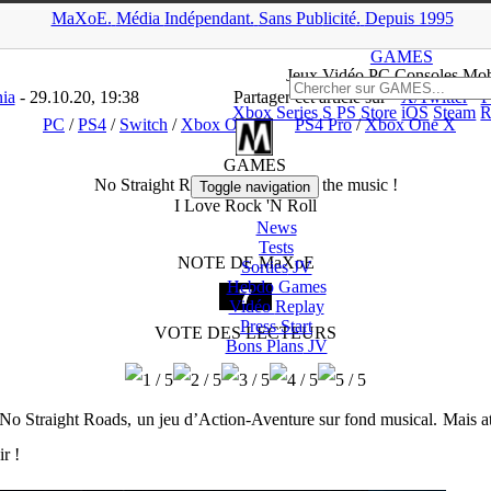
MaXoE.
Média
Indépendant.
▲
Sans Pub
licité
.
Depuis 1995
XoE
>
GAMES
>
Tests
>
PC
>
No Straight Roads : Welcome to the mu
GAMES
Jeux
Vidéo
PC Consoles Mob
ia
- 29.10.20, 19:38
Partager cet article sur
X/Twitter
F
Xbox Series S
PS Store
iOS
Steam
R
PC
/
PS4
/
Switch
/
Xbox One
PS4 Pro
/
Xbox One X
GAMES
No Straight Roads : Welcome to the music !
Toggle navigation
I Love Rock 'N Roll
News
Tests
NOTE DE MaXoE
Sorties
JV
Hebdo Games
Vidéo
Replay
Press Start
VOTE DES LECTEURS
Bons Plans
JV
o Straight Roads, un jeu d’Action-Aventure sur fond musical. Mais att
r !