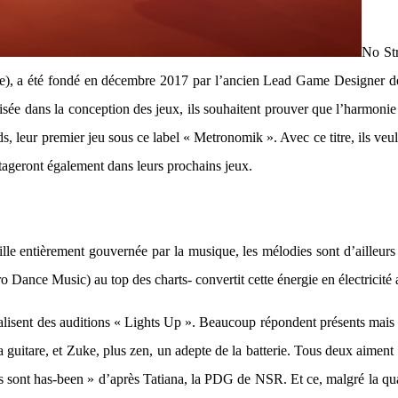
No Str
ie), a été fondé en décembre 2017 par l’ancien Lead Game Designer d
sée dans la conception des jeux, ils souhaitent prouver que l’harmonie 
s, leur premier jeu sous ce label « Metronomik ». Avec ce titre, ils veul
artageront également dans leurs prochains jeux.
e entièrement gouvernée par la musique, les mélodies sont d’ailleurs u
Dance Music) au top des charts- convertit cette énergie en électricité af
réalisent des auditions « Lights Up ». Beaucoup répondent présents mai
a guitare, et Zuke, plus zen, un adepte de la batterie. Tous deux aiment
 ils sont has-been » d’après Tatiana, la PDG de NSR. Et ce, malgré la qua