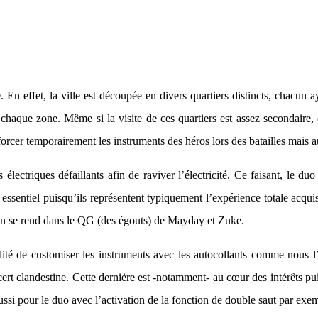
e. En effet, la ville est découpée en divers quartiers distincts, chacu
de chaque zone. Même si la visite de ces quartiers est assez secondaire,
forcer temporairement les instruments des héros lors des batailles mais a
s électriques défaillants afin de raviver l’électricité. Ce faisant, l
t essentiel puisqu’ils représentent typiquement l’expérience totale acq
n se rend dans le QG (des égouts) de Mayday et Zuke.
lité de customiser les instruments avec les autocollants comme nous l’
oncert clandestine. Cette dernière est -notamment- au cœur des intérêts
si pour le duo avec l’activation de la fonction de double saut par exe