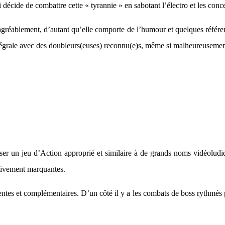
i décide de combattre cette « tyrannie » en sabotant l’électro et les concer
e agréablement, d’autant qu’elle comporte de l’humour et quelques référe
e intégrale avec des doubleurs(euses) reconnu(e)s, même si malheureusem
iser un jeu d’Action approprié et similaire à de grands noms vidéoludi
tivement marquantes.
rentes et complémentaires. D’un côté il y a les combats de boss rythmés pa