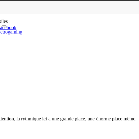
sic !
iles
acebook
etrogaming
ention, la rythmique ici a une grande place, une énorme place même.