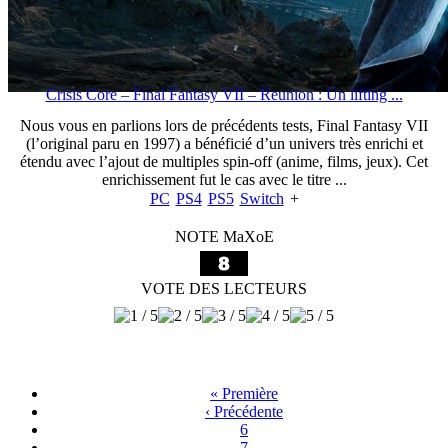
Crisis Core – Final Fantasy VII – Reunion : Un lifting ...
Nous vous en parlions lors de précédents tests, Final Fantasy VII
(l’original paru en 1997) a bénéficié d’un univers très enrichi et
étendu avec l’ajout de multiples spin-off (anime, films, jeux). Cet
enrichissement fut le cas avec le titre ...
PC
PS4
PS5
Switch
+
NOTE MaXoE
VOTE DES LECTEURS
« Première
‹ Précédente
6
7