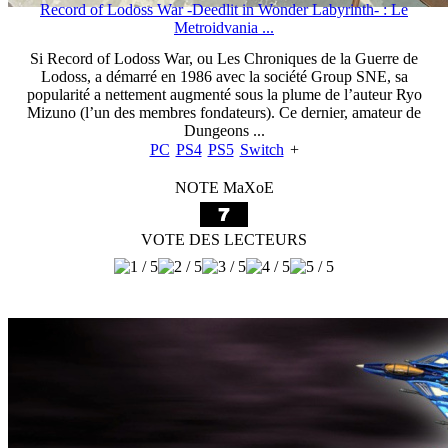
Record of Lodoss War -Deedlit in Wonder Labyrinth- : Le
Metroidvania ...
Si Record of Lodoss War, ou Les Chroniques de la Guerre de
Lodoss, a démarré en 1986 avec la société Group SNE, sa
popularité a nettement augmenté sous la plume de l’auteur Ryo
Mizuno (l’un des membres fondateurs). Ce dernier, amateur de
Dungeons ...
PC
PS4
PS5
Switch
+
NOTE MaXoE
VOTE DES LECTEURS