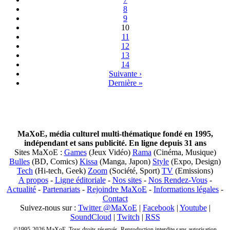
8
9
10
11
12
13
14
Suivante ›
Dernière »
MaXoE, média culturel multi-thématique fondé en 1995,
indépendant et sans publicité. En ligne depuis 31 ans
Sites MaXoE :
Games
(Jeux Vidéo)
Rama
(Cinéma, Musique)
Bulles
(BD, Comics)
Kissa
(Manga, Japon)
Style
(Expo, Design)
Tech
(Hi-tech, Geek)
Zoom
(Société, Sport)
TV
(Emissions)
A propos
-
Ligne éditoriale
-
Nos sites
-
Nos Rendez-Vous
-
Actualité
-
Partenariats
-
Rejoindre MaXoE
-
Informations légales
-
Contact
Suivez-nous sur :
Twitter @MaXoE
|
Facebook
|
Youtube
|
SoundCloud
|
Twitch
|
RSS
©1995-2026 MaXoE. Tous droits réservés. Reproduction interdite sans autorisation