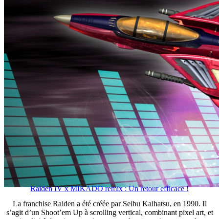
Raiden IV x MIKADO remix : Un retour efficace !
La franchise Raiden a été créée par Seibu Kaihatsu, en 1990. Il
s’agit d’un Shoot’em Up à scrolling vertical, combinant pixel art, et