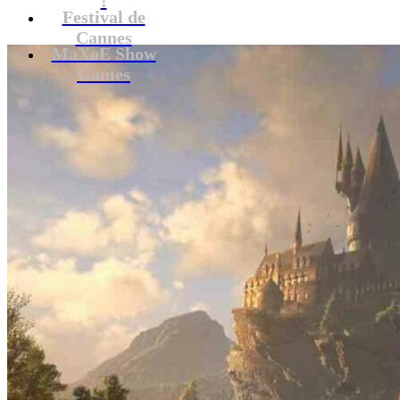
Festival de
Cannes
MaXoE Show
Games